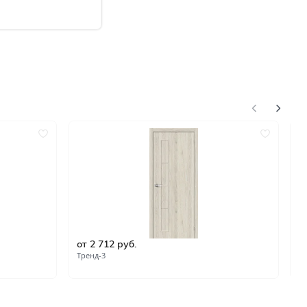
от 2 712 руб.
о
Тренд-3
Тр
нгом
ком