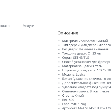
Гладкие
Композитные пластиков
Одностворчатые
Компланарные наличник
Витражные
Триплекс
плата
Услуги
Погонажные
Противопожарные
Описание
Эконом
Недорогие
Материал: ZAMAK/Алюминий
Тип дверей: Для дверей любого
Премиум
Элитные
Вес двери: Не имеет значения
Толщина двери: От 35 мм
На кухню
Для дачи
Серия: SET 45/TLS
Способ установки: Для фрезер
В детскую комнату
В спальню
Материал защелки: Сталь
Штрих-код складской: 1697551
Для кафе и ресторанов
Двойные распашные для 
Модель: Logica
гостиной
Бэксет (удаление ключевого от
Дополнительная фиксация: Не
В салон красоты
Для гостиниц и отелей
Удаление квадрата под ручку: 
Ответная планка: В комплекте
ений
В корабль
В сталинку
Страна: Китай
Вес: 500
Технические
Строительные
Гарантия: 1 год
Артикул: LM/A SET45R.TLK52.L