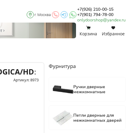
+7(926) 210-00-15
+7(901) 794-78-00
г. Москва
onlydoorshop@yandex.ru
0
0
от
Корзина
Избранное
Фурнитура
OGICA/HD
:
Артикул: 8973