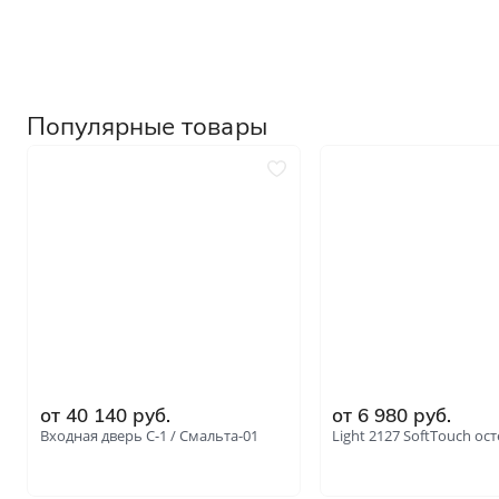
Для специальных помеще
Размеры
Нестандартные на заказ
Стандартные
Популярные товары
1900х600
2000х700
от 40 140 руб.
от 6 980 руб.
Входная дверь С-1 / Смальта-01
Light 2127 SoftTouch ос