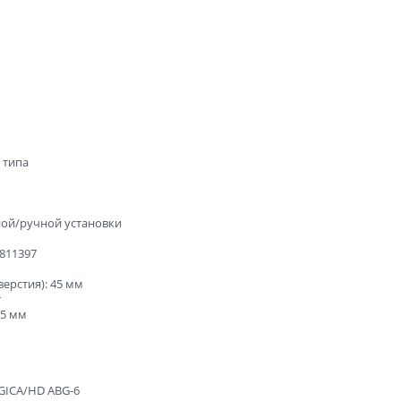
ые
и
 типа
ной/ручной установки
9811397
зала и
верстия): 45 мм
т
45 мм
OGICA/HD ABG-6