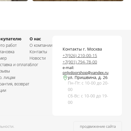
окупателю
О нас
то работ
О компании
Контакты г. Москва
тановка
Контакты
+7(926) 210-00-15
мер
Новости
+7(901) 794-78-00
ставка и оплата
Блог
e-mail:
зывы
onlydoorshop@yandex.ru
. лицам
ул. Пришвина, д. 26
Пн-Пт: с 10-00 до 20-
рантия, возврат
00
ции
Сб-Вс: с 10-00 до 19-
00
ьности.
продвижение сайта