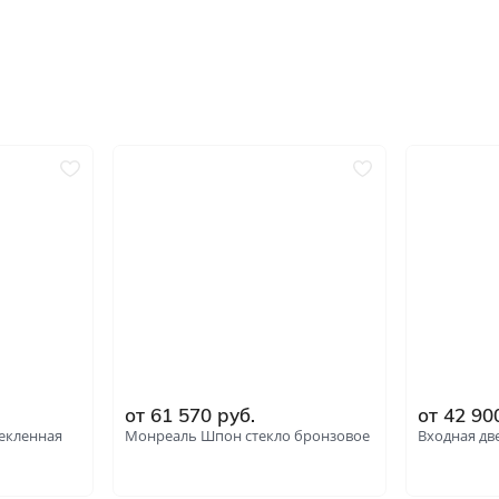
ний
В баню и сауну
Низкие
Узкие
Отправить
Высокие
Большие
Нажимая кнопку «Отправить», Вы соглашаетесь с
политикой обработки персональных данных
1900х550
2000х600
2000х800
2000х900
от 61 570 руб.
от 42 90
текленная
Монреаль Шпон стекло бронзовое
Входная дв