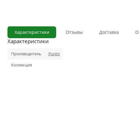
С сотовым наполнением
Влагостойкие
Телескопический погонаж
Характеристики
Отзывы
Доставка
О
С английской решёткой
Характеристики
Стоимость
Скидки
Производитель
Punto
Дорогие
Применение
Коллекция
В ванную и туалет
В кладовку
В общий коридор
В офис
Для школ и учебных завед
В хрущёвку