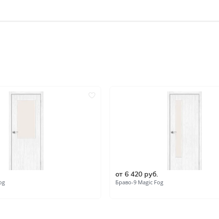
Под покраску
Кремовые
Зелёные
Тёмный орех
ок по
Двустворчатые
Со стеклом
Скрытые invisible
Царговые
С замком
Филёнчатые
Каркасно-щитовые
Антивандальные
бкой
С алюминиевой кромкой
С кругом
С четвертью
Канадка
от 6 420 руб.
Полнотелые
Скиновые
og
Браво-9 Magic Fog
Износостойкие
С метталлическим молди
Пустотелые
С геометрическим рисун