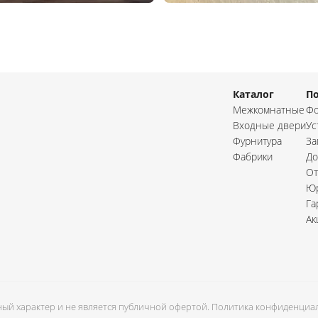
Каталог
П
Межкомнатные
Фо
Входные двери
Ус
Фурнитура
За
Фабрики
До
От
Юр
Га
Ак
ый характер и не является публичной офертой.
Политика конфиденциал