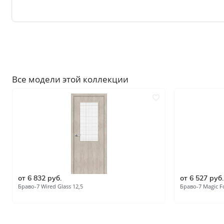
Без отделки
Двери с чёрной патиной
Крашенные в любой оттен
RAL на выбор
Решения
Все модели этой коллекции
Раздвижные
Глухие
Складные двери книжки
С врезанной фурнитурой
Комплекты в сборе с коро
С овалом
от 6 832 руб.
от 6 527 руб.
С притвором
Браво-7 Wired Glass 12,5
Браво-7 Magic F
Фрезерованные
С пластиковой кромкой