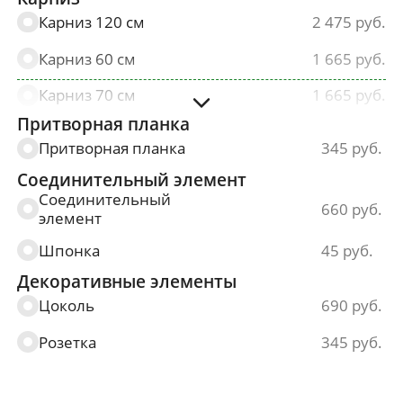
Карниз 120 см
2 475
Карниз 60 см
1 665
Карниз 70 см
1 665
Притворная планка
Карниз 80 см
1 665
Притворная планка
345
Карниз 90 см
1 665
Соединительный элемент
Соединительный
660
элемент
Шпонка
45
Декоративные элементы
Цоколь
690
Розетка
345