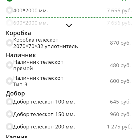
400*2000 мм.
7 656
600*2000 мм.
7 656
Коробка
700*2000 мм.
7 656
Коробка телескоп
870
2070*70*32 уплотнитель
800*2000 мм.
7 656
Наличник
900*2000 мм.
7 656
Наличник телескоп
480
прямой
Наличник телескоп
600
Тип-3
Добор
Добор телескоп 100 мм.
645
Добор телескоп 150 мм.
960
Добор телескоп 200 мм.
1 275
Карниз