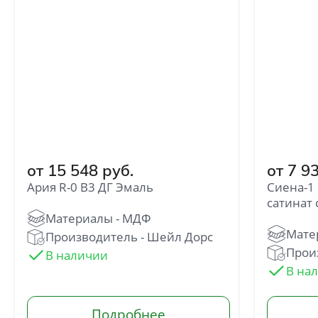
от 15 548 руб.
от 7 9
Ария R-0 В3 ДГ Эмаль
Сиена-1
сатинат 
Производитель - Шейл Дорс
Прои