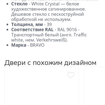
Стекло
- White Сrystal — белое
художественное сатинированное.
Дешевое стекло с пескоструйной
обработкой не используем.
Толщина, мм
- 39
Соответствие RAL
- RAL 9016 -
Транспортный белый (англ. Traffic
white, нем. Verkehrsweiß).
Марка
- BRAVO
Двери с похожим дизайном
Отправить
Нажимая кнопку «Отправить», Вы
соглашаетесь с политикой обработки
персональных данных