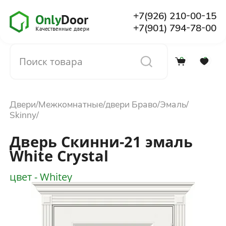
+7(926) 210-00-15
+7(901) 794-78-00
0
0
Каталог
Двери
Межкомнатные
двери Браво
Эмаль
О компании
Skinny
Дверь Скинни-21 эмаль
Установка
White Сrystal
цвет - Whitey
Доставка и оплата
Отзывы