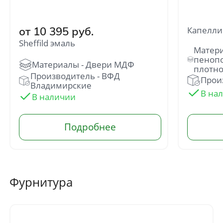
от 10 395 руб.
Капелли 
Sheffild эмаль
Производитель - ВФД
Прои
Отправить
Владимирские
Нажимая кнопку «Отправить», Вы
соглашаетесь с политикой обработки
персональных данных
Фурнитура