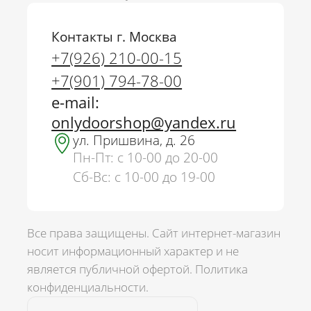
Контакты г. Москва
+7(926) 210-00-15
+7(901) 794-78-00
e-mail:
onlydoorshop@yandex.ru
ул. Пришвина, д. 26
Пн-Пт: с 10-00 до 20-00
Сб-Вс: с 10-00 до 19-00
Все права защищены. Сайт интернет-магазин
носит информационный характер и не
является публичной офертой.
Политика
г. Москва
конфиденциальности.
+7(926) 210-00-15