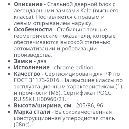
Описание
- Стальной дверной блок с
легендарными замками Kale (высшего
класса). Поставляется с правым и
левым открыванием наружу.
Особенности
- Стабильно точные
геометрические показатели, которые
обеспечиваются высокой степенью
автоматизации и роботизации
производства.
Замки
- два
Исполнение
- chrome edition
Качество
- Сертифицирован для РФ по
ГОСТ 31173-2016. Наивысшие классы по
эксплуатационным характеристикам (1)
Отправить
и прочности (М5). Сертификат POCC
RU.SSK1.H00960/21.
Нажимая кнопку «Отправить», Вы
Высота/ширина, см
- 205/86, 96
соглашаетесь с политикой обработки
Марка стали
- Высококачественная
персональных данных
конструкционная углеродистая сталь
(08пс).