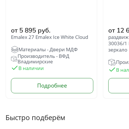
от 5 895 руб.
от 12 
Emalex 27 Emalex Ice White Cloud
раздвиж
30036/1 
зеркало
Производитель - ВФД
Владимирские
Прои
Быстро подберём