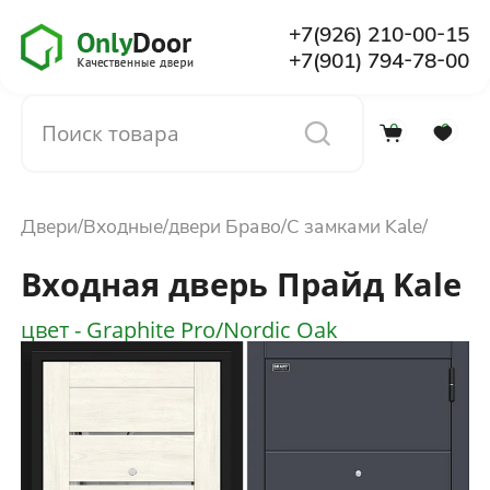
+7(926) 210-00-15
+7(901) 794-78-00
0
0
Каталог
Двери
Входные
двери Браво
С замками Kale
О компании
Входная дверь Прайд Kale
Установка
цвет - Graphite Pro/Nordic Oak
Доставка и оплата
Отзывы