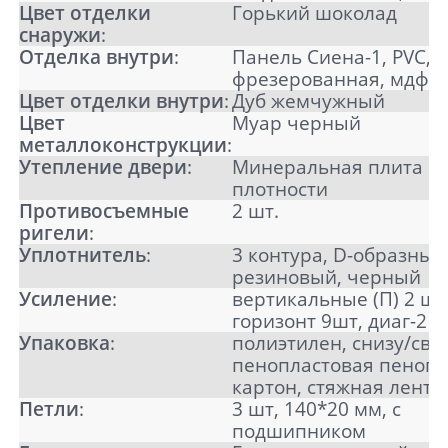
Отправить
Цвет отделки
Горький шоколад
снаружи
:
Нажимая кнопку «Отправить», Вы
Отделка внутри
:
Панель Сиена-1, PVC,
соглашаетесь с политикой обработки
персональных данных
фрезерованная, мдф 1
Цвет отделки внутри
:
Дуб жемчужный
Цвет
Муар черный
металлоконструкции
:
Утепление двери
:
Минеральная плита в
плотности
Противосъемные
2 шт.
ригели
:
Уплотнитель
:
3 контура, D-образный
резиновый, черный
Усиление
:
вертикальные (П) 2 шт
горизонт 9шт, диаг-2 
Упаковка
:
полиэтилен, снизу/све
пенопластовая пенопл
картон, стяжная лента
Петли
:
3 шт, 140*20 мм, с
подшипником