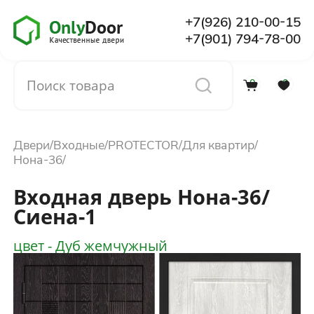
+7(926) 210-00-15
+7(901) 794-78-00
0
0
Каталог
Двери
Входные
PROTECTOR
Для квартир
О компании
Нона-36
Входная дверь Нона-36/
Установка
Сиена-1
цвет - Дуб жемчужный
Доставка и оплата
Отзывы