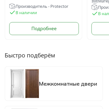
Производитель - Protector
Прои
Быстро подберём