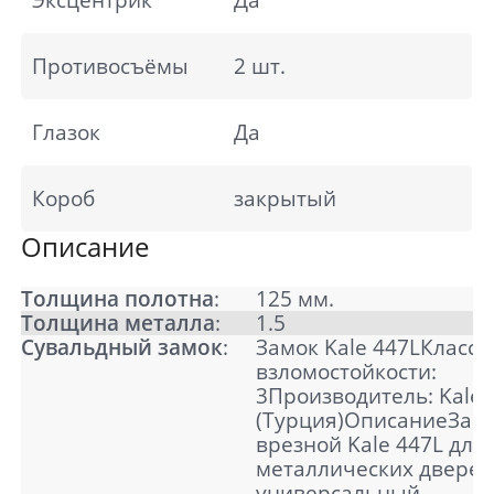
Противосъёмы
2 шт.
Глазок
Да
Короб
закрытый
Описание
Толщина полотна
:
125 мм.
Толщина металла
:
1.5
Сувальдный замок
:
Замок Kale 447LКласс
взломостойкости:
3Производитель: Kale
(Турция)ОписаниеЗам
врезной Kale 447L для
металлических дверей
универсальный,