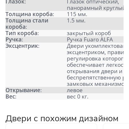
Глазок
:
Глазок оптический,
панорамный круглый
Толщина короба
:
115 мм.
Толщина стали
1.5 мм.
короба
:
Тип короба
:
закрытый короб
Ручка
:
Ручка Fuaro ALFA
Эксцентрик
:
Двери укомплектован
эксцентриком, правил
регулировка которого
обеспечивает легкост
открывания двери и
беспрепятственную ра
замковых механизмов
Открывание
:
левое
Вес
:
вес 0 кг.
Двери с похожим дизайном