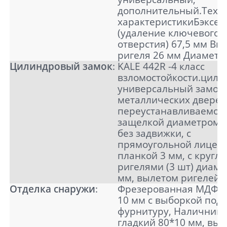
дополнительный.Техн
характеристикиБэксет
(удаление ключевого
отверстия) 67,5 мм Вы
ригеля 26 мм Диаметр
Цилиндровый замок
:
KALE 442R -4 класс
взломостойкости.цил
универсальный замок
металлических дверей
переустанавливаемой
защелкой диаметром 1
без задвижки, с
прямоугольной лицев
планкой 3 мм, с кругл
ригелями (3 шт) диаме
мм, вылетом ригелей 
Отделка снаружи
:
Фрезерованная МДФ п
10 мм с выборкой под
фурнитуру, Наличник
гладкий 80*10 мм, вы