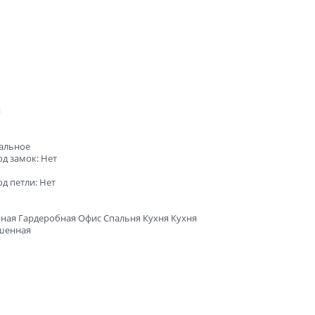
я
сальное
д замок: Нет
д петли: Нет
ная Гардеробная Офис Спальня Кухня Кухня
шенная