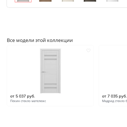
Без отделки
Двери с чёрной патиной
Крашенные в любой оттен
RAL на выбор
Решения
Все модели этой коллекции
Раздвижные
Глухие
Складные двери книжки
С врезанной фурнитурой
Комплекты в сборе с коро
С овалом
от 5 037 руб.
от 7 035 руб.
Пекин стекло мателюкс
Мадрид стекло 
С притвором
Фрезерованные
С пластиковой кромкой