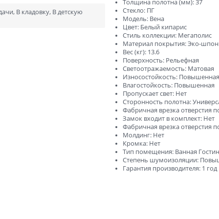
ний
В баню и сауну
Толщина полотна (мм): 37
Стекло: ПГ
ачи, В кладовку, В детскую
Модель: Вена
Низкие
Узкие
Цвет: Белый кипарис
Стиль коллекции: Мегаполис
Высокие
Большие
Материал покрытия: Эко-шпон
Вес (кг): 13.6
1900х550
2000х600
Поверхность: Рельефная
Светоотражаемость: Матовая
2000х800
2000х900
Износостойкость: Повышенна
Влагостойкость: Повышенная
Пропускает свет: Нет
Сторонность полотна: Универ
Фабричная врезка отверстия по
Отправить
Замок входит в комплект: Нет
Фабричная врезка отверстия по
Нажимая кнопку «Отправить», Вы соглашаетесь с
политикой обработки персональных данных
Молдинг: Нет
Кромка: Нет
Тип помещения: Ванная Гостин
Степень шумоизоляции: Повы
Гарантия производителя: 1 год