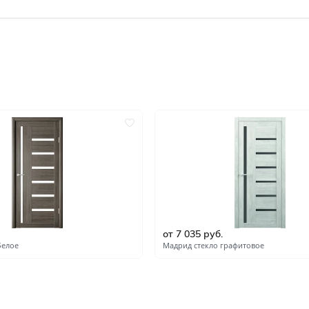
Под покраску
Кремовые
Зелёные
Тёмный орех
ок по
Двустворчатые
Со стеклом
Скрытые invisible
Царговые
С замком
Филёнчатые
Каркасно-щитовые
Антивандальные
бкой
С алюминиевой кромкой
С кругом
С четвертью
Канадка
от 7 035 руб.
белое
Мадрид стекло графитовое
Полнотелые
Скиновые
Износостойкие
С метталлическим молди
Пустотелые
С геометрическим рисун