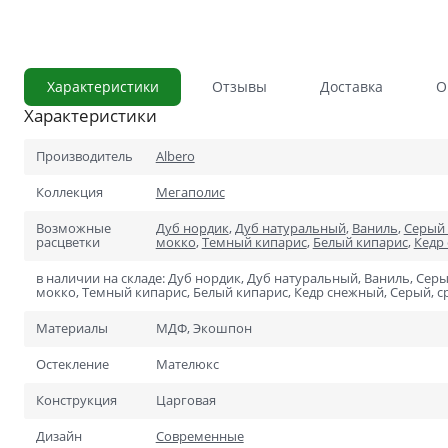
С сотовым наполнением
Влагостойкие
Характеристики
Отзывы
Доставка
О
Телескопический погонаж
Характеристики
С английской решёткой
Стоимость
Производитель
Albero
Скидки
Дорогие
Коллекция
Мегаполис
Применение
В ванную и туалет
Возможные
Дуб нордик
,
Дуб натуральный
,
Ваниль
,
Серый 
расцветки
мокко
,
Темный кипарис
,
Белый кипарис
,
Кедр
В кладовку
в наличии на складе: Дуб нордик, Дуб натуральный, Ваниль, Сер
мокко, Темный кипарис, Белый кипарис, Кедр снежный, Серый, ср
В общий коридор
Материалы
МДФ, Экошпон
В офис
Остекление
Мателюкс
Для школ и учебных завед
Конструкция
Царговая
В хрущёвку
Дизайн
Современные