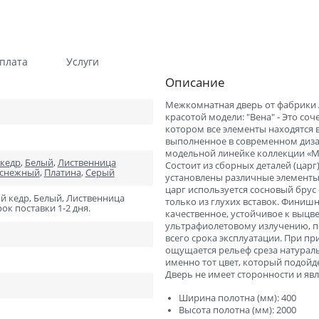
Гладкие
Композитные пластиков
Одностворчатые
Компланарные наличник
плата
Услуги
Витражные
Триплекс
Описание
Погонажные
Противопожарные
Межкомнатная дверь от фабрики A
Эконом
Недорогие
красотой модели: "Вена" - Это со
котором все элементы находятся 
Премиум
Элитные
выполненное в современном диза
модельной линейке коллекции «Ме
На кухню
Для дачи
кедр
,
Белый
,
Лиственница
Состоит из сборных деталей (ца
 снежный
,
Платина
,
Серый
установлены различные элементы 
В детскую комнату
В спальню
царг используется сосновый брус
ый кедр, Белый, Лиственница
только из глухих вставок. Финиш
ок поставки 1-2 дня.
Для кафе и ресторанов
Двойные распашные для 
качественное, устойчивое к выцв
гостиной
ультрафиолетовому излучению, п
всего срока эксплуатации. При п
В салон красоты
Для гостиниц и отелей
ощущается рельеф среза натураль
именно тот цвет, который подойд
ений
В корабль
В сталинку
Дверь не имеет сторонности и яв
Технические
Строительные
Ширина полотна (мм): 400
Высота полотна (мм): 2000