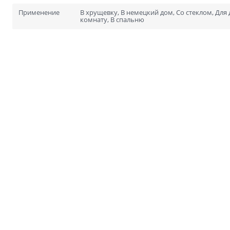
Для специальных помеще
Размеры
Применение
В хрущевку, В немецкий дом, Со стеклом, Для д
комнату, В спальню
Нестандартные на заказ
Стандартные
1900х600
2000х700