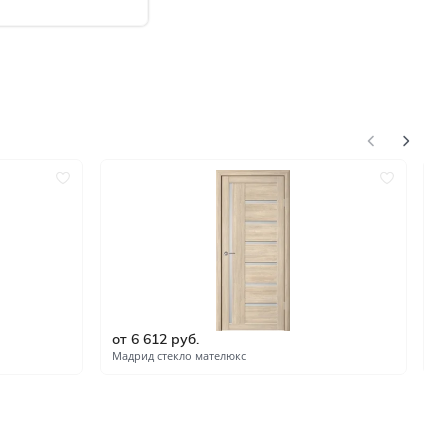
от 6 612 руб.
о
Мадрид стекло мателюкс
М
нгом
ком