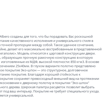
ые
и
lbero созданы для того, что бы порадовать Вас роскошной
четание качественного исполнения и универсального стиля в
в точной пропорции между собой. Такое удачное сочетание,
йне, делает его максимально востребованным в представленной
гаполис». Модель относится к царговой конструкции двери.
рг), образующих прочную рамочную конструкцию в которую
изготовленные из МДФ, высокой плотности: 850 кгм3. В основе
 сечением 25х40мм. В глухом варианте полотно представлено
ное покрытие Эко-шпон — это структурное, долговечное
зала и
етанию покрытие. Благодаря хорошей стойкостью к
окрытие сохраняет превосходный внешний вид на протяжении
рикосновении к дверному полотну в покрытии "Эко-шпон"
ного дерева. Широкая палитра расцветок позволит выбрать
ет под ваш интерьер. Покрытие не требует специального ухода.
ляется универсальной.