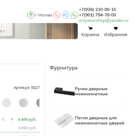
+7(926) 210-00-15
+7(901) 794-78-00
г. Москва
onlydoorshop@yandex.ru
0
0
от
Корзина
Избранное
Фурнитура
Артикул: 5027
4 899
4 899