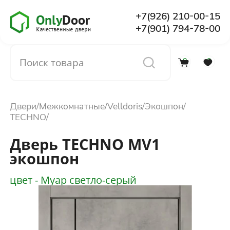
+7(926) 210-00-15
+7(901) 794-78-00
0
0
Каталог
Двери
Межкомнатные
Velldoris
Экошпон
О компании
TECHNO
Дверь TECHNO MV1
Установка
экошпон
цвет - Муар светло-серый
Доставка и оплата
Отзывы