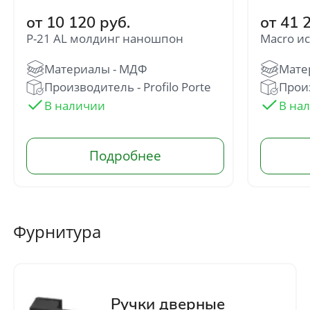
от 10 120 руб.
от 41 
P-21 AL молдинг наношпон
Macro и
Производитель - Profilo Porte
Произ
Отправить
Нажимая кнопку «Отправить», Вы
соглашаетесь с политикой обработки
персональных данных
Фурнитура