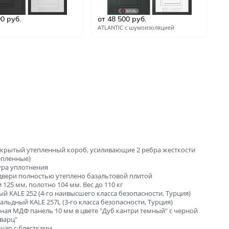
ые
00 руб.
от 48 500 руб.
о
и
ATLANTIC с шумоизоляцией
Л
 закрытый утепленный короб, усиливающие 2 ребра жесткости
зала и
епленные)
тура уплотнения
 двери полностью утеплено базальтовой плитой
 125 мм, полотно 104 мм. Вес до 110 кг
й KALE 252 (4-го наивысшего класса безопасности, Турция)
вальдный KALE 257L (3-го класса безопасности, Турция)
ная МДФ панель 10 мм в цвете "Дуб кантри темный" с черной
варц"
уар с блестками