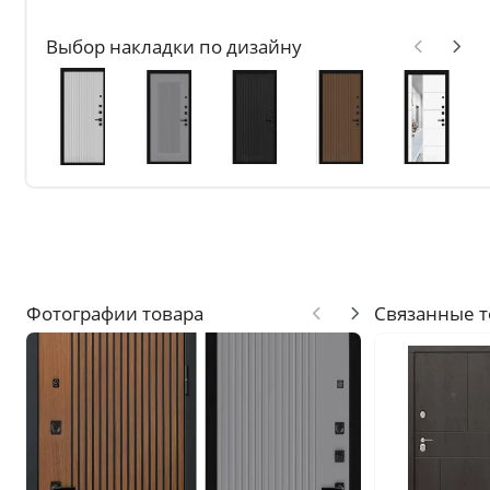
Без отделки
Выбор накладки по дизайну
Двери с чёрной патиной
Крашенные в любой оттен
RAL на выбор
Решения
Раздвижные
Глухие
Складные двери книжки
С врезанной фурнитурой
Фотографии товара
Связанные 
Комплекты в сборе с коро
С овалом
С притвором
Фрезерованные
С пластиковой кромкой