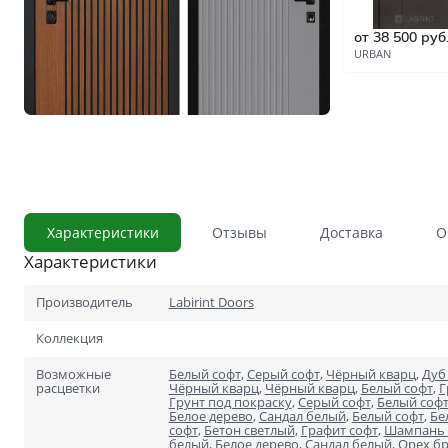
С сотовым наполнением
от 38 500 руб
Влагостойкие
URBAN
Телескопический погонаж
С английской решёткой
Стоимость
Скидки
Дорогие
Применение
В ванную и туалет
Характеристики
Отзывы
Доставка
О
Характеристики
В кладовку
В общий коридор
Производитель
Labirint Doors
Коллекция
В офис
Возможные
Белый софт
,
Серый софт
,
Чёрный кварц
,
Дуб
Для школ и учебных завед
расцветки
Чёрный кварц
,
Чёрный кварц
,
Белый софт
,
Г
Грунт под покраску
,
Серый софт
,
Белый соф
Белое дерево
,
Сандал белый
,
Белый софт
,
Бе
В хрущёвку
софт
,
Бетон светлый
,
Графит софт
,
Шампань 
белый
,
Белое дерево
,
Сандал белый
,
Орех б