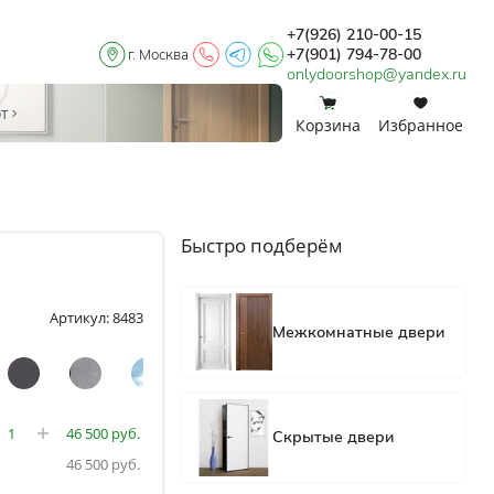
+7(926) 210-00-15
+7(901) 794-78-00
г. Москва
onlydoorshop@yandex.ru
0
0
от
Корзина
Избранное
Быстро подберём
Артикул: 8483
46 500
46 500