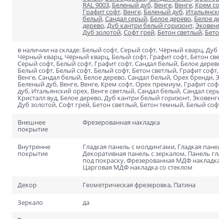
Для специальных помеще
RAL 9003
,
Беленый дуб
,
Венге
,
Венге
,
Крем с
Размеры
Графит софт
,
Венге
,
Беленый дуб
,
Итальянск
белый
,
Сандал серый
,
Белое дерево
,
Белое д
Нестандартные на заказ
дерево
,
Дуб кантри белый горизонт
,
Эковен
Дуб золотой
,
Софт грей
,
Бетон светлый
,
Бет
Стандартные
в наличии на складе: Белый софт, Серый софт, Чёрный кварц, Дуб
1900х600
Чёрный кварц, Чёрный кварц, Белый софт, Графит софт, Бетон све
Серый софт, Белый софт, Графит софт, Сандал белый, Белое дерев
2000х700
Белый софт, Белый софт, Белый софт, Бетон светлый, Графит софт
Венге, Сандал белый, Белое дерево, Сандал белый, Орех бренди, Э
Беленый дуб, Венге, Венге, Крем софт, Орех премиум, Графит соф
дуб, Итальянский орех, Венге светлый, Сандал белый, Сандал серы
Кристалл вуд, Белое дерево, Дуб кантри белый горизонт, Эковен
Дуб золотой, Софт грей, Бетон светлый, Бетон темный, Белый софт
Внешнее
Фрезерованная накладка
покрытие
Внутренне
Гладкая панель с молдингами, Гладкая пане
покрытие
Декоративная панель с зеркалом, Панель гл
под покраску, Фрезерованная МДФ накладка
Царговая МДФ накладка со стеклом
Декор
Геометрическая фрезеровка, Патина
Зеркало
да