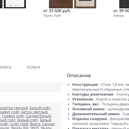
Гладкие
Композитные пластиков
.
от 33 500 руб.
от 39 5
Одностворчатые
Компланарные наличник
Термо Лайт
Аляска
Витражные
Триплекс
Погонажные
Противопожарные
Эконом
Недорогие
Премиум
Элитные
На кухню
Для дачи
плата
Услуги
Описание
В детскую комнату
В спальню
Конструкция
- Сталь 1,8 мм,
Для кафе и ресторанов
Двойные распашные для 
(вертикальные П-образные, ут
гостиной
Контуры уплотнения
- 3 кон
Утепление
- Короб и полотно
В салон красоты
Для гостиниц и отелей
Толщина, вес
- Толщина двери
 кантри тёмный
,
Белый софт
,
Основной замок
- Цилиндровы
ений
В корабль
В сталинку
рафит софт
,
Бетон светлый
,
Дополнительный замок
- Су
т
,
Графит софт
,
Сандал белый
,
Отделка снаружи
- Декоратив
лый софт
,
Белый софт
,
Белый
Технические
Строительные
патиной, наличники "Черный к
софт
,
Софт грей
,
Венге
,
Сандал
ренди
,
Эмаль RAL 9003
,
Эмаль
Покраска металла
- Черный м