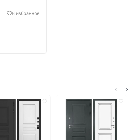
В избранное
нгом
ком