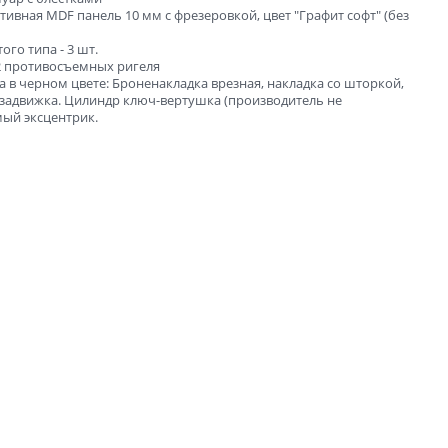
тивная MDF панель 10 мм с фрезеровкой, цвет "Графит софт" (без
го типа - 3 шт.
2 противосъемных ригеля
а в черном цвете: Броненакладка врезная, накладка со шторкой,
я задвижка. Цилиндр ключ-вертушка (производитель не
мый эксцентрик.