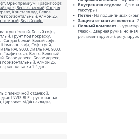
ний
В баню и сауну
офт
,
Орех премиум
,
Графит софт
,
Внутренняя отделка
- Декора
ий орех
,
Венге светлый
,
Сандал
текстуры)
ерево
,
Кристалл вуд
,
Белое
Низкие
Узкие
Петли
- На подшипниках скрыто
ге горизонтальный
,
Алмон 25
,
он темный
,
Белый софт
Защита от снятия полотна
- 
Высокие
Большие
Полный комплект
- Фурнитур
глазок , дверная ручка, ночна
 кантри тёмный, Белый софт,
1900х550
2000х600
тлый, Грунт под покраску,
регламентируется), регулируе
о, Сандал белый, Белый софт,
2000х800
2000х900
, Шампань софт, Софт грей,
маль RAL 9003, Эмаль RAL 9003,
т, Графит софт, Венге, Беленый
й, Белое дерево, Белое дерево,
ге горизонтальный, Алмон 25,
, срок поставки 1-2 дня.
ль с плёночной отделкой,
адкая INVISIBLE, грунтованная
, Царговая МДФ накладка,