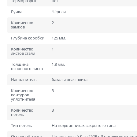
Терморазрыв
нет
Ручка
Чёрная
Количество
2
замков
Глубина коробки
125 мм.
Количество
1
листов стали
Толщина
1,8 мм.
основного листа
Наполнитель
базальтовая плита
Количество
3
контуров
уплотнителя
Количество
3
петель
Тип петель
На подшипниках закрытого типа
Основной замок
Цилиндровый Kale 252R с 3 ригелями диамет