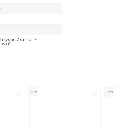
ний
В баню и сауну
и
Низкие
Узкие
Высокие
Большие
1900х550
2000х600
а кухню, Для кафе и
2000х800
2000х900
Отправить
отелей
Нажимая кнопку «Отправить», Вы соглашаетесь с
политикой обработки персональных данных
29
23