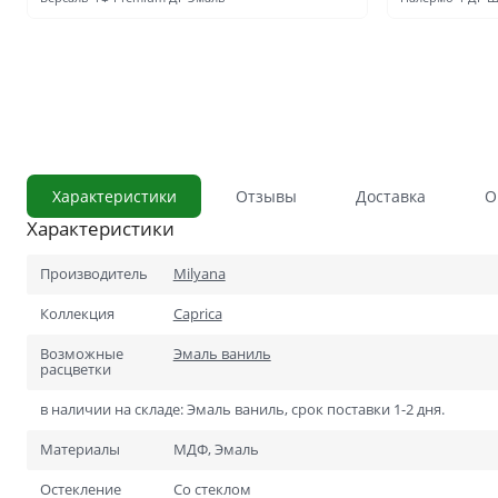
С сотовым наполнением
Влагостойкие
Телескопический погонаж
С английской решёткой
Стоимость
Скидки
Характеристики
Отзывы
Доставка
О
Дорогие
Характеристики
Применение
В ванную и туалет
Производитель
Milyana
В кладовку
Коллекция
Caprica
В общий коридор
Возможные
Эмаль ваниль
расцветки
В офис
в наличии на складе: Эмаль ваниль, срок поставки 1-2 дня.
Для школ и учебных завед
Материалы
МДФ, Эмаль
В хрущёвку
Остекление
Со стеклом