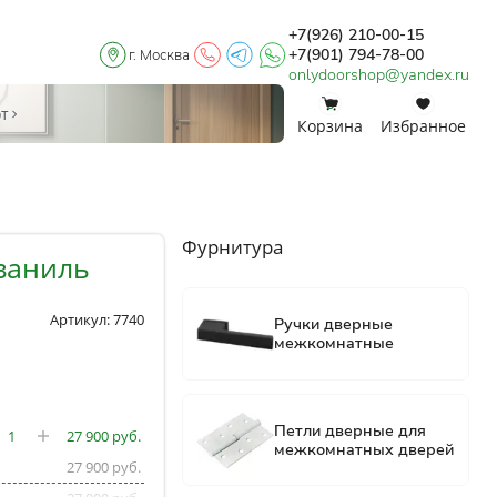
+7(926) 210-00-15
+7(901) 794-78-00
г. Москва
onlydoorshop@yandex.ru
0
0
от
Корзина
Избранное
Фурнитура
 ваниль
Артикул: 7740
27 900
27 900