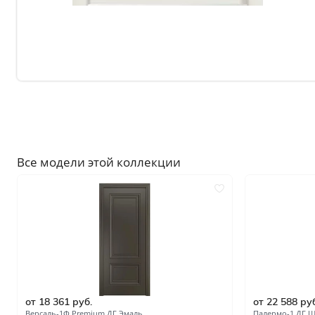
Без отделки
Двери с чёрной патиной
Крашенные в любой оттен
RAL на выбор
Решения
Раздвижные
Глухие
Складные двери книжки
Все модели этой коллекции
С врезанной фурнитурой
Комплекты в сборе с коро
С овалом
С притвором
Фрезерованные
от 18 361 руб.
от 22 588 ру
С пластиковой кромкой
Версаль-1Ф Premium ДГ Эмаль
Палермо-1 ДГ 