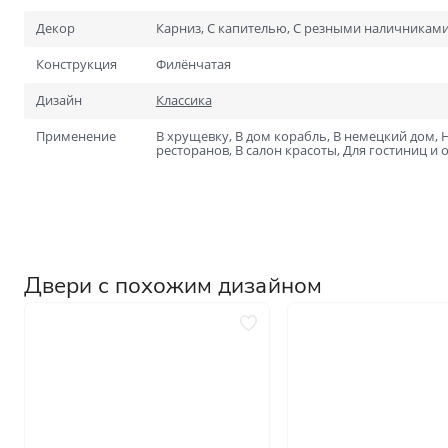
Для специальных помеще
Размеры
Декор
Карниз, С капителью, С резными наличникам
Нестандартные на заказ
Конструкция
Филёнчатая
Стандартные
Дизайн
Классика
1900х600
Применение
В хрущевку, В дом корабль, В немецкий дом, Н
2000х700
ресторанов, В салон красоты, Для гостиниц и 
Двери с похожим дизайном