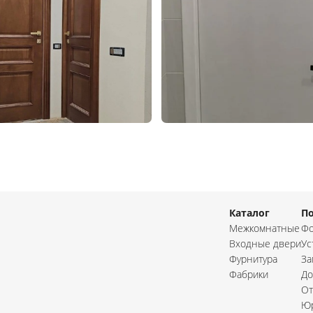
Каталог
П
Межкомнатные
Фо
Входные двери
Ус
Фурнитура
За
Фабрики
До
От
Юр