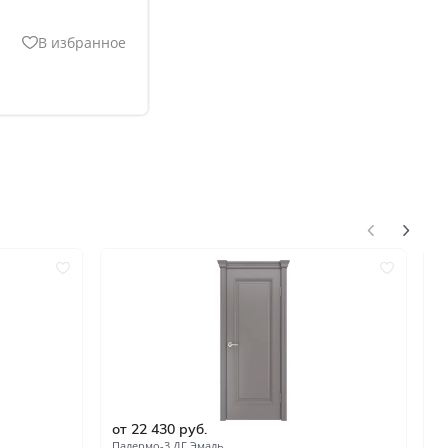
В избранное
нгом
от 22 430 руб.
о
ком
Палермо-3 ДГ Эмаль
П