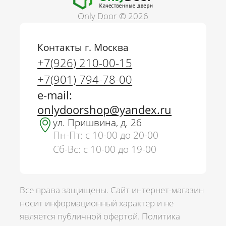
Only Door © 2026
Контакты г. Москва
+7(926) 210-00-15
+7(901) 794-78-00
e-mail:
onlydoorshop@yandex.ru
ул. Пришвина, д. 26
Пн-Пт: с 10-00 до 20-00
Сб-Вс: с 10-00 до 19-00
Все права защищены. Сайт интернет-магазин
носит информационный характер и не
является публичной офертой.
Политика
г. Москва