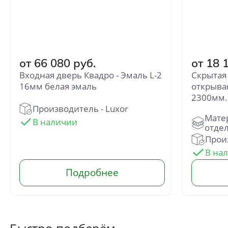
от 66 080 руб.
от 18 
Входная дверь Квадро - Эмаль L-2
Скрытая
16мм белая эмаль
открыва
2300мм.
Производитель - Luxor
Произ
Отправить
Нажимая кнопку «Отправить», Вы
соглашаетесь с политикой обработки
персональных данных