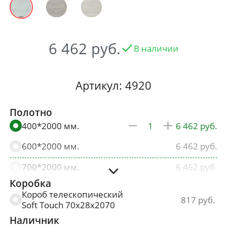
6 462
В наличии
Артикул: 4920
Полотно
400*2000 мм.
6 462
600*2000 мм.
6 462
700*2000 мм.
6 462
Коробка
800*2000 мм.
6 462
Короб телескопический
817
Soft Touch 70х28х2070
900*2000 мм.
6 786
Наличник