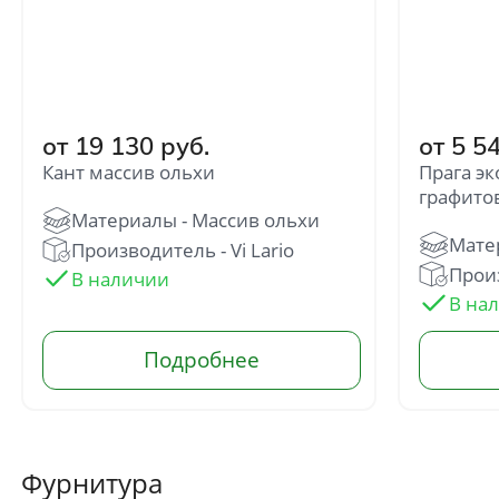
от 19 130 руб.
от 5 5
Кант массив ольхи
Прага э
графито
Производитель - Vi Lario
Произ
Фурнитура