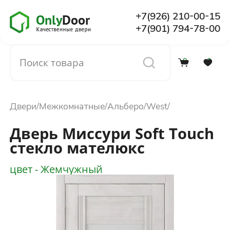
+7(926) 210-00-15
+7(901) 794-78-00
0
0
Каталог
Двери
Межкомнатные
Альберо
West
О компании
Дверь Миссури Soft Touch
стекло мателюкс
Установка
цвет - Жемчужный
Доставка и оплата
Отзывы