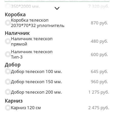
350*2000 мм.
7 320
Коробка
400*2000 мм.
7 320
Коробка телескоп
870
2070*70*32 уплотнитель
600*2000 мм.
7 320
Наличник
700*2000 мм.
7 320
Наличник телескоп
480
прямой
800*2000 мм.
7 320
Наличник телескоп
600
Тип-3
900*2000 мм.
7 320
Добор
Добор телескоп 100 мм.
645
Добор телескоп 150 мм.
960
Добор телескоп 200 мм.
1 275
Карниз
Карниз 120 см
2 475