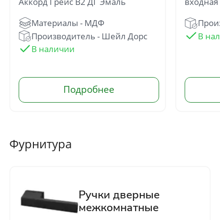
Аккорд Грейс В2 ДГ Эмаль
входная
Произ
Производитель - Шейл Дорс
Фурнитура