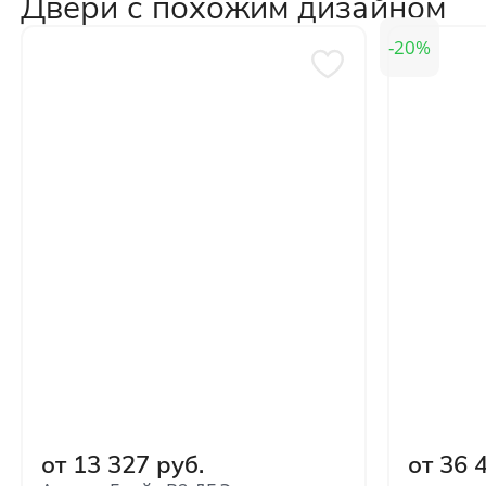
Двери с похожим дизайном
20
Отправить
Нажимая кнопку «Отправить», Вы
соглашаетесь с политикой обработки
персональных данных
от 13 327 руб.
от 36 