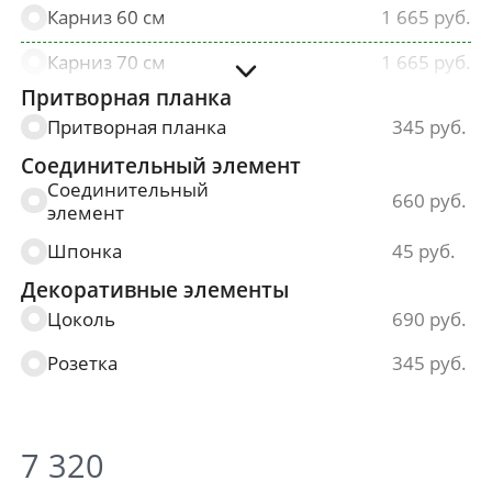
Карниз 60 см
1 665
Карниз 70 см
1 665
Притворная планка
Карниз 80 см
1 665
Притворная планка
345
Карниз 90 см
1 665
Соединительный элемент
Соединительный
660
элемент
Шпонка
45
Декоративные элементы
Цоколь
690
Розетка
345
7 320