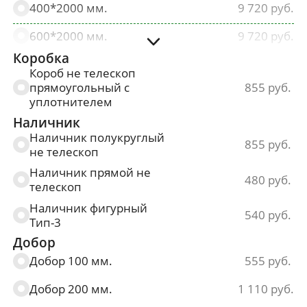
400*2000 мм.
9 720
600*2000 мм.
9 720
Коробка
700*2000 мм.
9 720
Короб не телескоп
прямоугольный с
855
800*2000 мм.
9 720
уплотнителем
900*2000 мм.
9 720
Наличник
Наличник полукруглый
855
не телескоп
Наличник прямой не
480
телескоп
Наличник фигурный
540
Тип-3
Добор
Добор 100 мм.
555
Добор 200 мм.
1 110