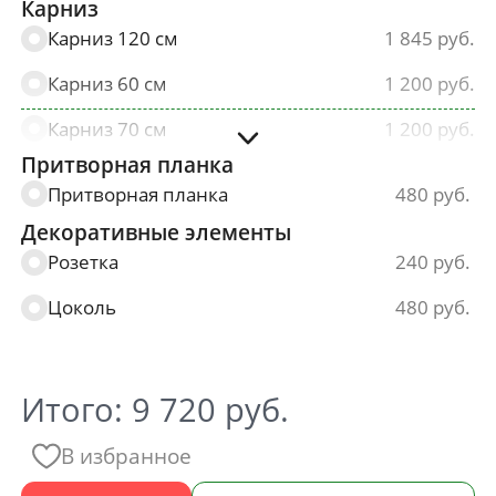
Карниз
Карниз 120 см
1 845
Карниз 60 см
1 200
Карниз 70 см
1 200
Притворная планка
Карниз 80 см
1 200
Притворная планка
480
Карниз 90 см
1 200
Декоративные элементы
Розетка
240
Цоколь
480
Итого:
9 720
руб.
В избранное