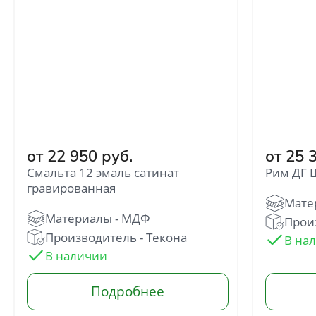
от 22 950 руб.
от 25 
Смальта 12 эмаль сатинат
Рим ДГ
гравированная
Прои
Производитель - Текона