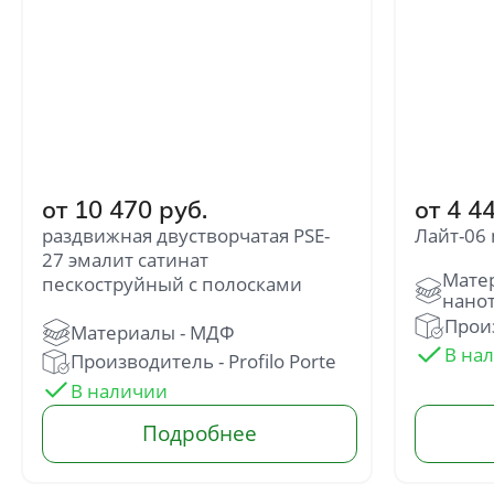
от 10 470 руб.
от 4 4
раздвижная двустворчатая PSE-
Лайт-06 
27 эмалит сатинат
пескоструйный с полосками
Произ
Производитель - Profilo Porte
Отправить
Нажимая кнопку «Отправить», Вы
соглашаетесь с политикой обработки
персональных данных