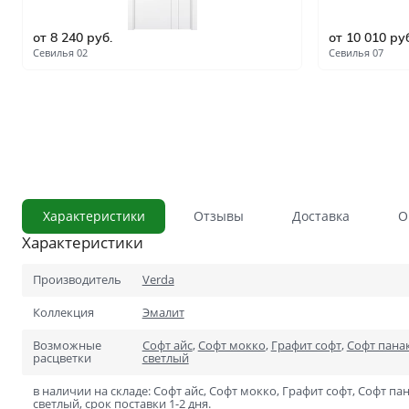
С сотовым наполнением
от 8 240 руб.
от 10 010 ру
Влагостойкие
Севилья 02
Севилья 07
Телескопический погонаж
С английской решёткой
Стоимость
Скидки
Дорогие
Применение
В ванную и туалет
Характеристики
Отзывы
Доставка
О
Характеристики
В кладовку
В общий коридор
Производитель
Verda
Коллекция
Эмалит
В офис
Возможные
Софт айс
,
Софт мокко
,
Графит софт
,
Софт пана
Для школ и учебных завед
расцветки
светлый
В хрущёвку
в наличии на складе: Софт айс, Софт мокко, Графит софт, Софт па
светлый, срок поставки 1-2 дня.