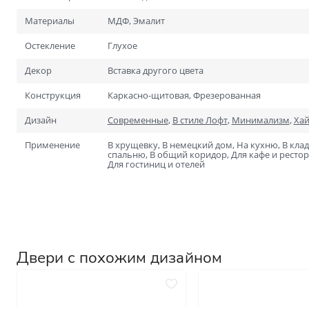
Для специальных помеще
Размеры
Материалы
МДФ, Эмалит
Нестандартные на заказ
Остекление
Глухое
Стандартные
Декор
Вставка другого цвета
1900х600
Конструкция
Каркасно-щитовая, Фрезерованная
2000х700
Дизайн
Современные
,
В стиле Лофт
,
Минимализм
,
Хай
Применение
В хрущевку, В немецкий дом, На кухню, В клад
спальню, В общий коридор, Для кафе и рестора
Для гостиниц и отелей
Двери с похожим дизайном