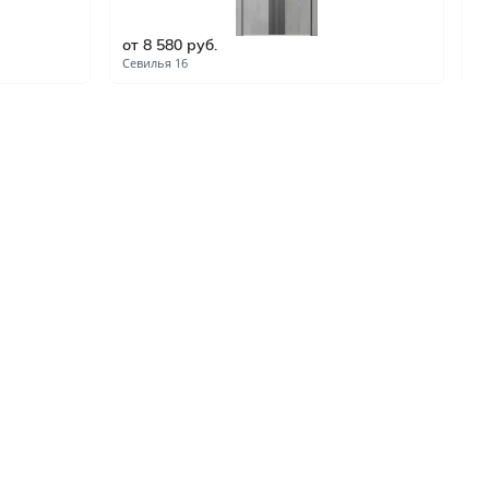
ые
от 8 580 руб.
о
и
Севилья 16
Се
зала и