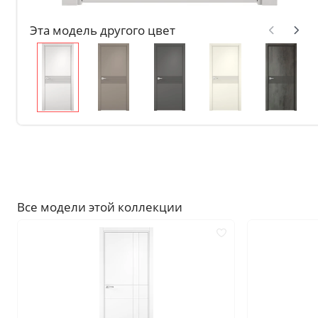
Без отделки
Эта модель другого цвет
Двери с чёрной патиной
Крашенные в любой оттен
RAL на выбор
Решения
Раздвижные
Глухие
Складные двери книжки
С врезанной фурнитурой
Все модели этой коллекции
Комплекты в сборе с коро
С овалом
С притвором
Фрезерованные
С пластиковой кромкой