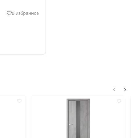
В избранное
нгом
ком