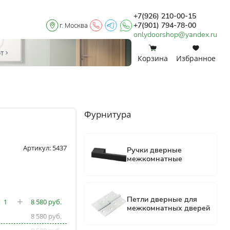
+7(926) 210-00-15
+7(901) 794-78-00
г. Москва
onlydoorshop@yandex.ru
0
0
от
Корзина
Избранное
Фурнитура
Артикул: 5437
8 580
8 580