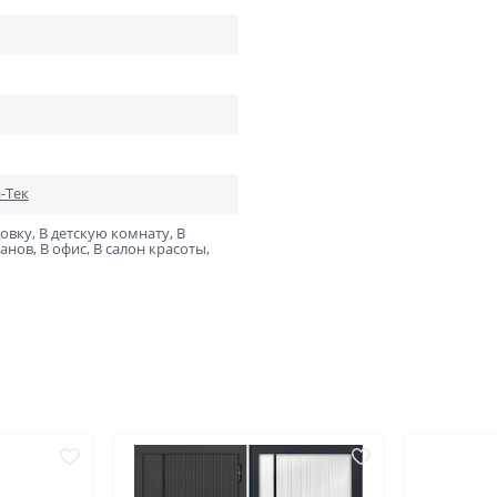
ний
В баню и сауну
Низкие
Узкие
Высокие
Большие
1900х550
2000х600
2000х800
2000х900
-Тек
Отправить
овку, В детскую комнату, В
Нажимая кнопку «Отправить», Вы соглашаетесь с
нов, В офис, В салон красоты,
политикой обработки персональных данных