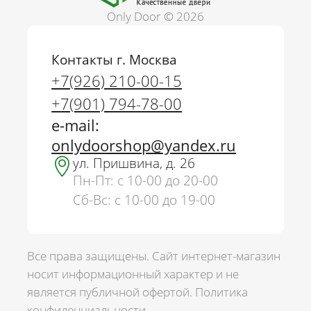
Only Door © 2026
Контакты г. Москва
+7(926) 210-00-15
+7(901) 794-78-00
e-mail:
onlydoorshop@yandex.ru
ул. Пришвина, д. 26
Пн-Пт: с 10-00 до 20-00
Сб-Вс: с 10-00 до 19-00
Все права защищены. Сайт интернет-магазин
носит информационный характер и не
является публичной офертой.
Политика
г. Москва
конфиденциальности.