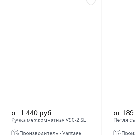
Отправить
Нажимая кнопку «Отправить», Вы
соглашаетесь с политикой обработки
персональных данных
от 1 440 руб.
от 189
Ручка межкомнатная V90-2 SL
Петля с
Производитель - Vantage
Произ