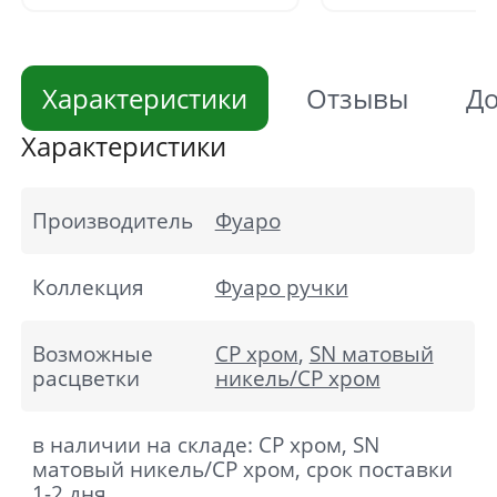
Характеристики
Отзывы
До
Характеристики
Производитель
Фуаро
Коллекция
Фуаро ручки
Возможные
CP хром
,
SN матовый
расцветки
никель/CP хром
в наличии на складе: CP хром, SN
матовый никель/CP хром, срок поставки
1-2 дня.