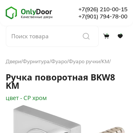
+7(926) 210-00-15
+7(901) 794-78-00
0
0
Каталог
Двери
Фурнитура
Фуаро
Фуаро ручки
KM
О компании
Ручка поворотная BKW8
KM
Установка
цвет - CP хром
Доставка и оплата
Отзывы