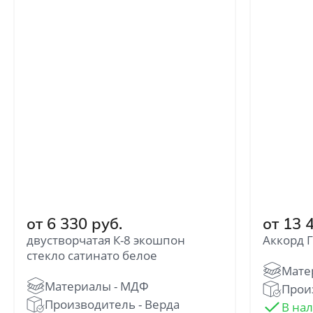
от 6 330 руб.
от 13 
двустворчатая К-8 экошпон
Аккорд 
стекло сатинато белое
Прои
Отправить
Производитель - Верда