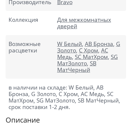
Производитель
Bravo
Коллекция
Для межкомнатных
дверей
Возможные
W Белый
,
AB Бронза
,
G
расцветки
Золото
,
C Хром
,
AC
Медь
,
SC МатХром
,
SG
МатЗолото
,
SB
МатЧерный
в наличии на складе: W Белый, AB
Бронза, G Золото, C Хром, AC Медь, SC
МатХром, SG МатЗолото, SB МатЧерный,
срок поставки 1-2 дня.
Описание