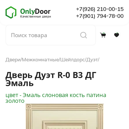
+7(926) 210-00-15
+7(901) 794-78-00
0
0
Каталог
Двери
Межкомнатные
Шейлдорс
Дуэт
О компании
Дверь Дуэт R-0 В3 ДГ
Эмаль
Установка
цвет - Эмаль слоновая кость патина
золото
Доставка и оплата
Отзывы