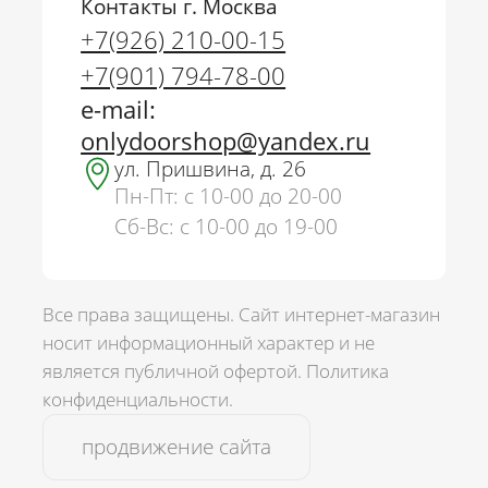
Контакты г. Москва
+7(926) 210-00-15
+7(901) 794-78-00
e-mail:
onlydoorshop@yandex.ru
ул. Пришвина, д. 26
Пн-Пт: с 10-00 до 20-00
Сб-Вс: с 10-00 до 19-00
Все права защищены. Сайт интернет-магазин
носит информационный характер и не
является публичной офертой.
Политика
г. Москва
конфиденциальности.
+7(926) 210-00-15
+7(901) 794-78-00
продвижение сайта
onlydoorshop@yandex.ru