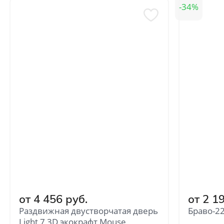
34
от 4 456 руб.
от 2 1
Раздвижная двустворчатая дверь
Браво-22
Light 7 3D экокрафт Mouse