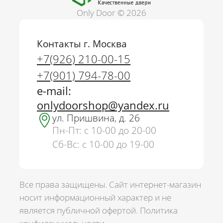
Only Door © 2026
Контакты г. Москва
+7(926) 210-00-15
+7(901) 794-78-00
e-mail:
onlydoorshop@yandex.ru
ул. Пришвина, д. 26
Пн-Пт: с 10-00 до 20-00
Сб-Вс: с 10-00 до 19-00
Все права защищены. Сайт интернет-магазин
носит информационный характер и не
является публичной офертой.
Политика
г. Москва