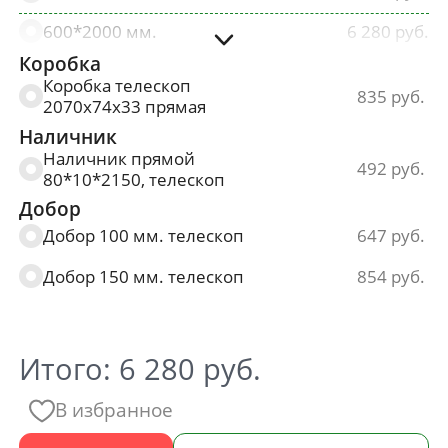
600*2000 мм.
6 280
Коробка
700*2000 мм.
6 280
Коробка телескоп
835
2070х74х33 прямая
800*2000 мм.
6 280
Наличник
900*2000 мм.
6 280
Наличник прямой
492
80*10*2150, телескоп
Добор
Добор 100 мм. телескоп
647
Добор 150 мм. телескоп
854
Итого:
6 280
руб.
В избранное