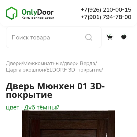
+7(926) 210-00-15
+7(901) 794-78-00
0
0
Каталог
Двери
Межкомнатные
двери Верда
О компании
Царга экошпон
ELDORF 3D-покрытие
Дверь Мюнхен 01 3D-
Установка
покрытие
цвет - Дуб тёмный
Доставка и оплата
Отзывы