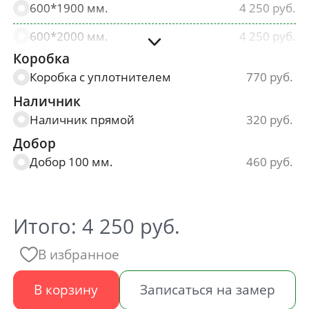
600*1900 мм.
4 250
600*2000 мм.
4 250
Коробка
700*2000 мм.
4 250
Коробка с уплотнителем
770
800*2000 мм.
4 250
Наличник
Наличник прямой
320
900*2000 мм.
4 250
Добор
Добор 100 мм.
460
Итого:
4 250
руб.
В избранное
В корзину
Записаться на замер