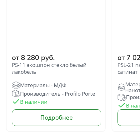
от 8 280 руб.
от 7 0
PS-11 экошпон стекло белый
PSL-21 n
Отправить
лакобель
сатинат
Нажимая кнопку «Отправить», Вы
соглашаетесь с политикой обработки
Производитель - Profilo Porte
персональных данных
Произ