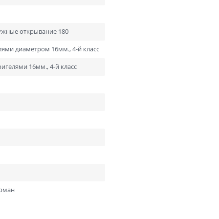
Отправить
Нажимая кнопку «Отправить», Вы соглашаетесь с
ужные открывание 180
политикой обработки персональных данных
лями диаметром 16мм., 4-й класс
ригелями 16мм., 4-й класс
арман