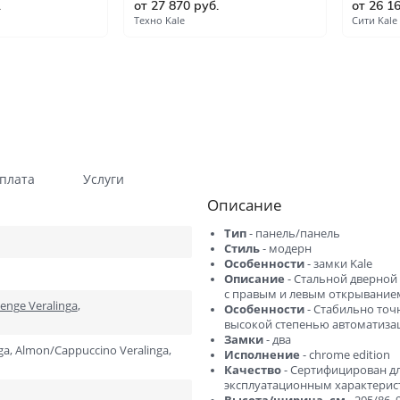
.
от 27 870 руб.
от 26 1
Гладкие
Композитные пластиков
Техно Kale
Сити Kale
Одностворчатые
Компланарные наличник
Витражные
Триплекс
Погонажные
Противопожарные
Эконом
Недорогие
Премиум
Элитные
плата
Услуги
Описание
На кухню
Для дачи
Тип
- панель/панель
В детскую комнату
В спальню
Стиль
- модерн
Особенности
- замки Kale
Для кафе и ресторанов
Двойные распашные для 
Описание
- Стальной дверной 
гостиной
с правым и левым открывание
nge Veralinga
,
Особенности
- Стабильно точ
В салон красоты
Для гостиниц и отелей
высокой степенью автоматизац
Замки
- два
ений
В корабль
В сталинку
ga, Almon/Cappuccino Veralinga,
Исполнение
- chrome edition
Качество
- Сертифицирован дл
Технические
Строительные
эксплуатационным характеристи