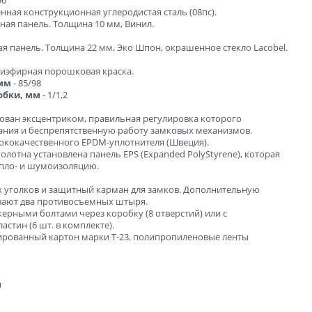
96
нная конструкционная углеродистая сталь (08пс).
ная панель. Толщина 10 мм, Винил.
ая панель. Толщина 22 мм, Эко Шпон, окрашенное стекло Lacobel.
лиэфирная порошковая краска.
 мм
- 85/98
обки, мм
- 1/1,2
тован эксцентриком, правильная регулировка которого
ания и беспрепятственную работу замковых механизмов.
сококачественного EPDM-уплотнителя (Швеция).
полотна установлена панель EPS (Expanded PolyStyrene), которая
пло- и шумоизоляцию.
 уголков и защитный карман для замков. Дополнительную
ивают два противосъемных штыря.
керными болтами через коробку (8 отверстий) или с
стин (6 шт. в комплекте).
ированный картон марки Т-23, полипропиленовые ленты
я