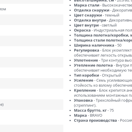
Высота/ширина, см
- 205/86, 
ний
В баню и сауну
Марка стали
- Высококачестве
лом
Отделка снаружи
- Декоратив
Низкие
Узкие
Цвет снаружи
- темный
Отделка внутри
- Декоративн
Высокие
Большие
Цвет внутри
- светлый
Окраска
- Индустриальная по
1900х550
2000х600
Толщина полотна/коробки,
Толщина стали полотна/кор
2000х800
2000х900
Ширина наличника
- 50
Регулировка
- Блок укомплек
обеспечивает легкость открыв
Уплотнение
- Три контура вы
Утепление полотна
- Внутри 
обеспечивает необходимую те
Тип коробки
- Открытый
Усиление
- Семь усиливающих
стойкость ко взлому обеспеч
Крепление
- Блок крепится ан
использованием монтажных пла
Упаковка
- Трехслойный гофр
e)
(стреппинг).
Масса брутто, кг
- 75
Марка
- BRAVO
Страна производства
- Росси