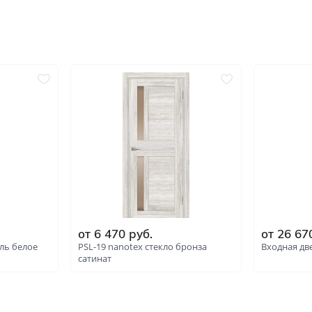
от 6 470 руб.
от 26 67
ль белое
PSL-19 nanotex стекло бронза
Входная дв
сатинат