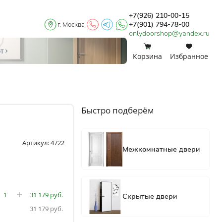
+7(926) 210-00-15
+7(901) 794-78-00
г. Москва
onlydoorshop@yandex.ru
0
0
от
Корзина
Избранное
Быстро подберём
Артикул: 4722
31 179
31 179