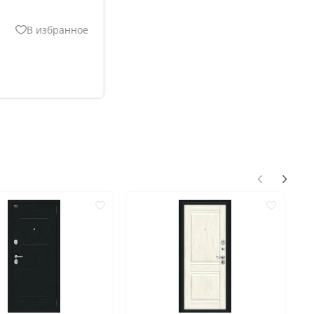
В избранное
нгом
ком