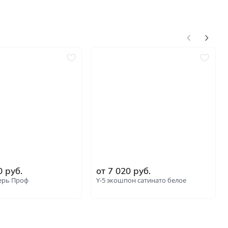
0 руб.
от 7 020 руб.
ерь Проф
Y-5 экошпон сатинато белое