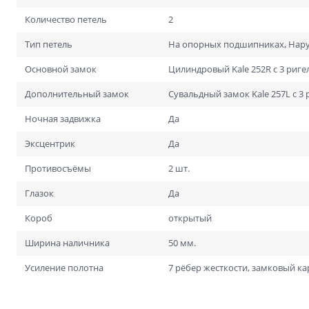
Количество петель
2
Тип петель
На опорных подшипниках, Нар
Основной замок
Цилиндровый Kale 252R с 3 риге
Дополнительный замок
Сувальдный замок Kale 257L с 3 
Ночная задвижка
Да
Эксцентрик
Да
Противосъёмы
2 шт.
Глазок
Да
Короб
открытый
Ширина наличника
50 мм.
Усиление полотна
7 рёбер жесткости, замковый к