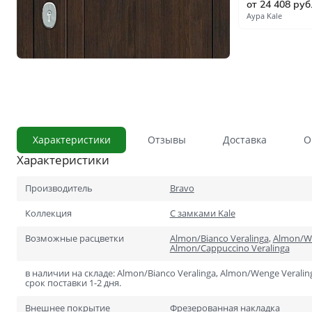
от 24 408 руб
С сотовым наполнением
Аура Kale
Влагостойкие
Телескопический погонаж
С английской решёткой
Стоимость
Скидки
Дорогие
Характеристики
Отзывы
Доставка
О
Применение
Характеристики
В ванную и туалет
В кладовку
Производитель
Bravo
В общий коридор
Коллекция
С замками Kale
Возможные расцветки
Almon/Bianco Veralinga
,
Almon/We
В офис
Almon/Cappuccino Veralinga
Для школ и учебных завед
в наличии на складе: Almon/Bianco Veralinga, Almon/Wenge Veralin
срок поставки 1-2 дня.
В хрущёвку
Внешнее покрытие
Фрезерованная накладка