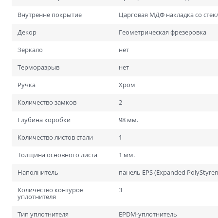
Для специальных помеще
Размеры
Внутренне покрытие
Царговая МДФ накладка со стек
Нестандартные на заказ
Декор
Геометрическая фрезеровка
Стандартные
Зеркало
нет
1900х600
Терморазрыв
нет
2000х700
Ручка
Хром
Количество замков
2
Глубина коробки
98 мм.
Количество листов стали
1
Толщина основного листа
1 мм.
Наполнитель
панель EPS (Expanded PolyStyren
Количество контуров
3
уплотнителя
Тип уплотнителя
EPDM-уплотнитель