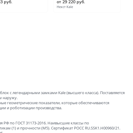
63 руб.
от 29 220 руб.
о
ые
Некст Kale
Сь
и
зала и
блок с легендарными замками Kale (высшего класса). Поставляется
м наружу.
ные геометрические показатели, которые обеспечиваются
ии и роботизации производства.
я РФ по ГОСТ 31173-2016. Наивысшие классы по
кам (1) и прочности (М5). Сертификат POCC RU.SSK1.H00960/21.