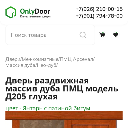
+7(926) 210-00-15
+7(901) 794-78-00
0
0
Каталог
Двери
Межкомнатные
ПМЦ Арсенал
О компании
Массив дуба
Нео-дуб
Дверь раздвижная
Установка
массив дуба ПМЦ модель
Д205 глухая
Доставка и оплата
цвет - Янтарь с патиной битум
Отзывы