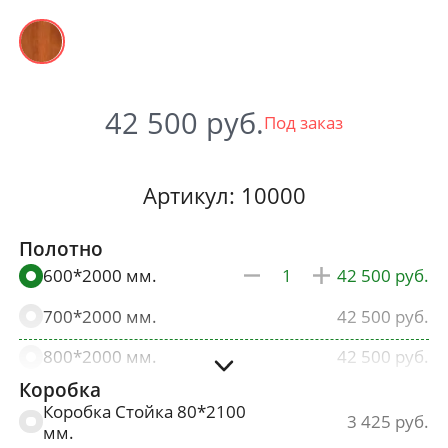
42 500
Под заказ
Артикул: 10000
Полотно
600*2000 мм.
42 500
700*2000 мм.
42 500
800*2000 мм.
42 500
Коробка
900*2000 мм.
42 500
Коробка Стойка 80*2100
3 425
мм.
2100*600,700,800,900
48 875