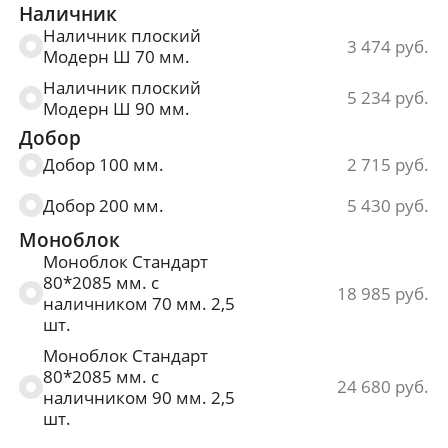
мм.
Наличник
Наличник плоский
2200*600,700,800,900
3 474
51 000
Модерн Ш 70 мм.
мм.
Наличник плоский
2300*600,700,800,900
5 234
53 125
Модерн Ш 90 мм.
мм.
Добор
Добор 100 мм.
2 715
Добор 200 мм.
5 430
Моноблок
Моноблок Стандарт
80*2085 мм. с
18 985
наличником 70 мм. 2,5
шт.
Моноблок Стандарт
80*2085 мм. с
24 680
наличником 90 мм. 2,5
шт.