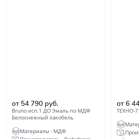
от 54 790 руб.
от 6 4
Bruno исп.1 ДО Эмаль по МДФ
ТЕХНО-7
Белоснежный лакобель
Прои