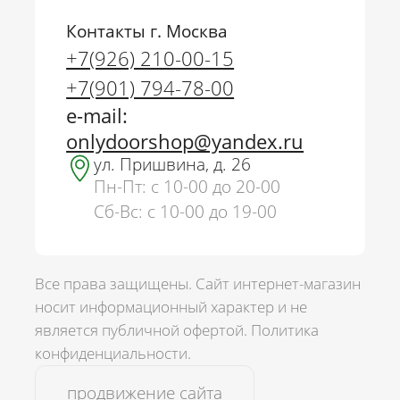
Контакты г. Москва
+7(926) 210-00-15
+7(901) 794-78-00
e-mail:
onlydoorshop@yandex.ru
ул. Пришвина, д. 26
Пн-Пт: с 10-00 до 20-00
Сб-Вс: с 10-00 до 19-00
Все права защищены. Сайт интернет-магазин
носит информационный характер и не
является публичной офертой.
Политика
г. Москва
конфиденциальности.
+7(926) 210-00-15
+7(901) 794-78-00
продвижение сайта