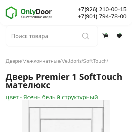
+7(926) 210-00-15
+7(901) 794-78-00
0
0
Каталог
Двери
Межкомнатные
Velldoris
SoftTouch
О компании
Дверь Premier 1 SoftTouch
мателюкс
Установка
цвет - Ясень белый структурный
Доставка и оплата
Отзывы