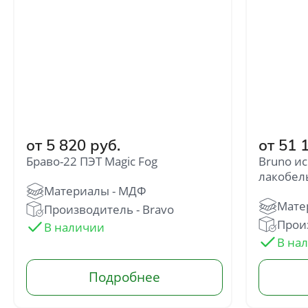
от 5 820 руб.
от 51 
Браво-22 ПЭТ Magic Fog
Bruno и
Отправить
лакобел
Нажимая кнопку «Отправить», Вы
соглашаетесь с политикой обработки
Производитель - Bravo
персональных данных
Произ