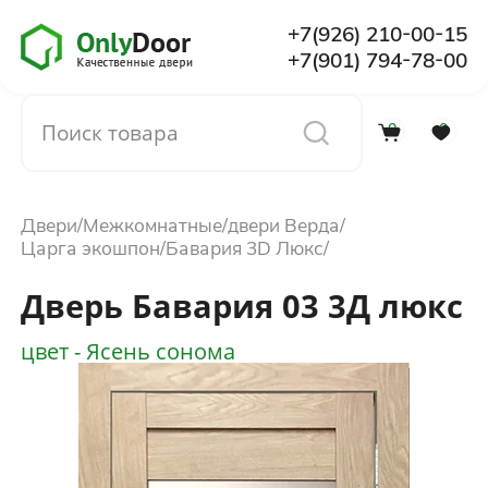
+7(926) 210-00-15
+7(901) 794-78-00
0
0
Каталог
Двери
Межкомнатные
двери Верда
О компании
Царга экошпон
Бавария 3D Люкс
Дверь Бавария 03 3Д люкс
Установка
цвет - Ясень сонома
Доставка и оплата
Отзывы