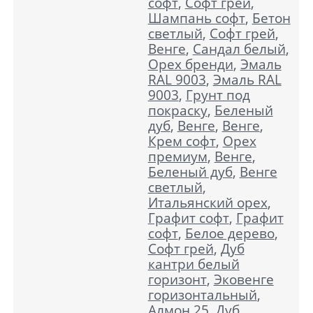
софт
,
Софт грей
,
Шампань софт
,
Бетон
светлый
,
Софт грей
,
Венге
,
Сандал белый
,
Орех бренди
,
Эмаль
RAL 9003
,
Эмаль RAL
9003
,
Грунт под
покраску
,
Беленый
дуб
,
Венге
,
Венге
,
Крем софт
,
Орех
премиум
,
Венге
,
Беленый дуб
,
Венге
светлый
,
Итальянский орех
,
Графит софт
,
Графит
софт
,
Белое дерево
,
Софт грей
,
Дуб
кантри белый
горизонт
,
Эковенге
горизонтальный
,
Алмон 25
,
Дуб