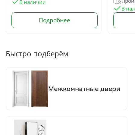
Произ
Быстро подберём