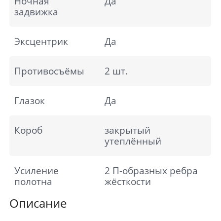
Ночная
Да
задвижка
Эксцентрик
Да
Противосъёмы
2 шт.
Глазок
Да
Короб
закрытый
утеплённый
Усиление
2 П-образных ребра
полотна
жёсткости
Описание