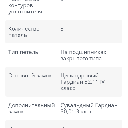
контуров
уплотнителя
Количество
3
петель
Тип петель
На подшипниках
Отправить
закрытого типа
Нажимая кнопку «Отправить», Вы
соглашаетесь с политикой обработки
Основной замок
Цилиндровый
персональных данных
Гардиан 32.11 IV
класс
Дополнительный
Сувальдный Гардиан
замок
30,01 3 класс