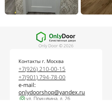
Only Door © 2026
Контакты г. Москва
г. Москва
+7(926) 210-00-15
+7(926) 210-00-15
+7(901) 794-78-00
+7(901) 794-78-00
e-mail:
onlydoorshop@yandex.ru
onlydoorshop@yandex.ru
ул. Пришвина, д. 26
Пн-Пт: с 10-00 до 20-00
Сб-Вс: с 10-00 до 19-00