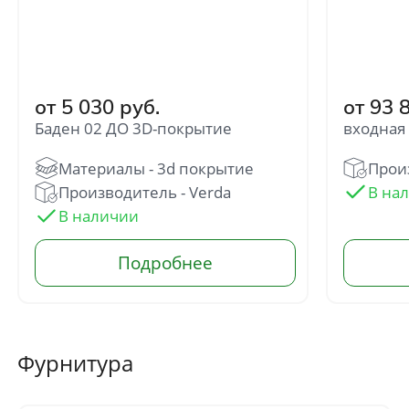
Отправить
Нажимая кнопку «Отправить», Вы
соглашаетесь с политикой обработки
персональных данных
от 5 030 руб.
от 93 
Баден 02 ДО 3D-покрытие
входная
Произ
Производитель - Verda
Фурнитура