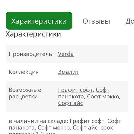
Характеристики
Отзывы
До
Характеристики
Производитель
Verda
Коллекция
Эмалит
Возможные
Графит софт
,
Софт
расцветки
панакота
,
Софт мокко
,
Софт айс
в наличии на складе: Графит софт, Софт
панакота, Софт мокко, Софт айс, срок
поставки 1-2 дня.