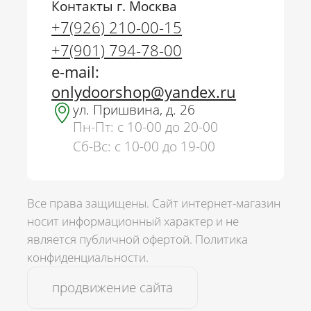
Контакты г. Москва
+7(926) 210-00-15
+7(901) 794-78-00
e-mail:
onlydoorshop@yandex.ru
ул. Пришвина, д. 26
Пн-Пт: с 10-00 до 20-00
Сб-Вс: с 10-00 до 19-00
Все права защищены. Сайт интернет-магазин
носит информационный характер и не
является публичной офертой.
Политика
г. Москва
конфиденциальности.
+7(926) 210-00-15
продвижение сайта
+7(901) 794-78-00
onlydoorshop@yandex.ru