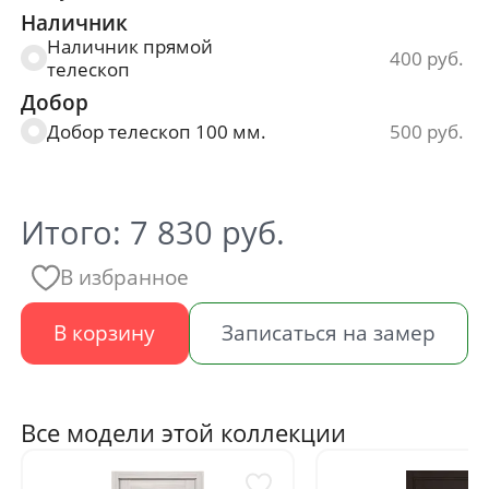
Наличник
800*2000 мм.
7 830
Наличник прямой
400
телескоп
900*2000 мм.
7 830
Добор
Добор телескоп 100 мм.
500
Итого:
7 830
руб.
В избранное
В корзину
Записаться на замер
Все модели этой коллекции