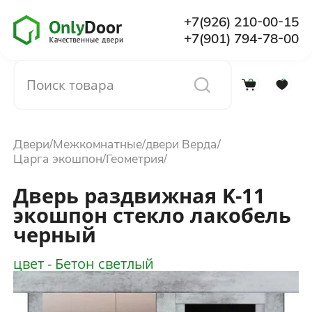
+7(926) 210-00-15
+7(901) 794-78-00
0
0
Каталог
Двери
Межкомнатные
двери Верда
О компании
Царга экошпон
Геометрия
Дверь раздвижная K-11
Установка
экошпон стекло лакобель
черный
Доставка и оплата
цвет - Бетон светлый
Отзывы