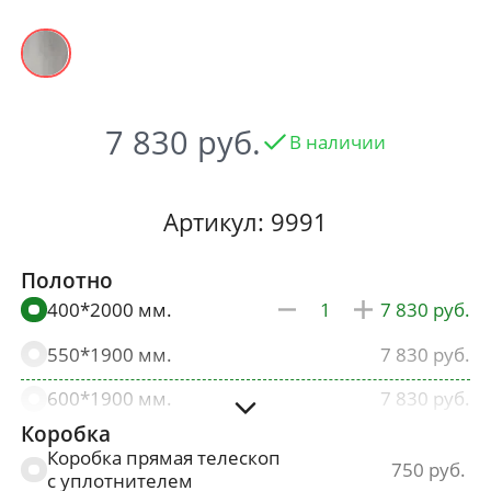
7 830
В наличии
Артикул: 9991
Полотно
400*2000 мм.
7 830
550*1900 мм.
7 830
600*1900 мм.
7 830
Коробка
600*2000 мм.
7 830
Коробка прямая телескоп
750
с уплотнителем
700*2000 мм.
7 830