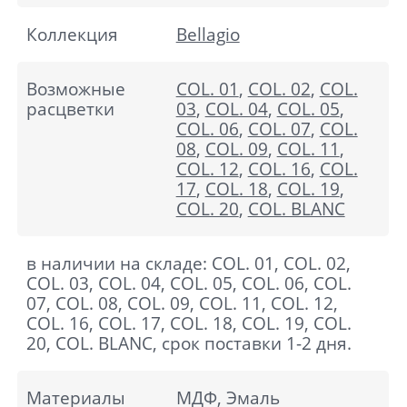
Коллекция
Bellagio
Возможные
COL. 01
,
COL. 02
,
COL.
расцветки
03
,
COL. 04
,
COL. 05
,
COL. 06
,
COL. 07
,
COL.
08
,
COL. 09
,
COL. 11
,
COL. 12
,
COL. 16
,
COL.
17
,
COL. 18
,
COL. 19
,
COL. 20
,
COL. BLANC
в наличии на складе: COL. 01, COL. 02,
COL. 03, COL. 04, COL. 05, COL. 06, COL.
07, COL. 08, COL. 09, COL. 11, COL. 12,
COL. 16, COL. 17, COL. 18, COL. 19, COL.
20, COL. BLANC, срок поставки 1-2 дня.
Материалы
МДФ, Эмаль