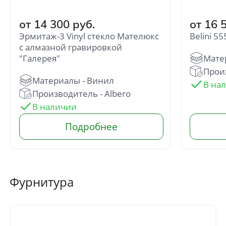
от 14 300 руб.
от 16 
Эрмитаж-3 Vinyl стекло Мателюкс
Belini 5
с алмазной гравировкой
"Галерея"
Прои
Отправить
Производитель - Albero
Нажимая кнопку «Отправить», Вы
соглашаетесь с политикой обработки
персональных данных
Фурнитура