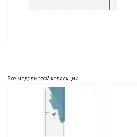
Без отделки
Двери с чёрной патиной
Крашенные в любой оттен
RAL на выбор
Решения
Раздвижные
Глухие
Складные двери книжки
Все модели этой коллекции
С врезанной фурнитурой
Комплекты в сборе с коро
С овалом
С притвором
Фрезерованные
С пластиковой кромкой