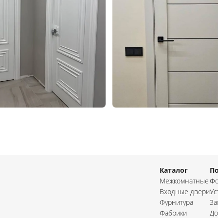
Каталог
П
Межкомнатные
Фо
Входные двери
Ус
Фурнитура
За
Фабрики
До