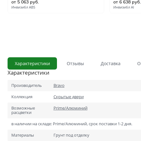
от 5 063 руб.
от 6 638 руб.
С сотовым наполнением
Инвизибл ABS
Инвизибл Al
Влагостойкие
Телескопический погонаж
С английской решёткой
Стоимость
Скидки
Дорогие
Характеристики
Отзывы
Доставка
О
Применение
Характеристики
В ванную и туалет
В кладовку
Производитель
Bravo
В общий коридор
Коллекция
Скрытые двери
Возможные
Prime/Алюминий
В офис
расцветки
Для школ и учебных завед
в наличии на складе: Prime/Алюминий, срок поставки 1-2 дня.
В хрущёвку
Материалы
Грунт под отделку