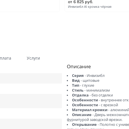
от 6 825 руб.
Гладкие
Композитные пластиков
Инвизибл Al кромка чёрная
Одностворчатые
Компланарные наличник
Витражные
Триплекс
Погонажные
Противопожарные
Эконом
Недорогие
Премиум
Элитные
плата
Услуги
Описание
На кухню
Для дачи
Серия
- Инвизибл
В детскую комнату
В спальню
Вид
- щитовые
Тип
- глухие
Для кафе и ресторанов
Двойные распашные для 
Стиль
- минимализм
гостиной
Отделка
- без отделки
Особенности
- внутреннее от
В салон красоты
Для гостиниц и отелей
Особенности
- с врезкой
Материал кромки
- алюмини
ений
В корабль
В сталинку
Описание
- Дверь межкомнатн
фурнитурой заводской врезки.
Технические
Строительные
Открывание
- Полотно с уни