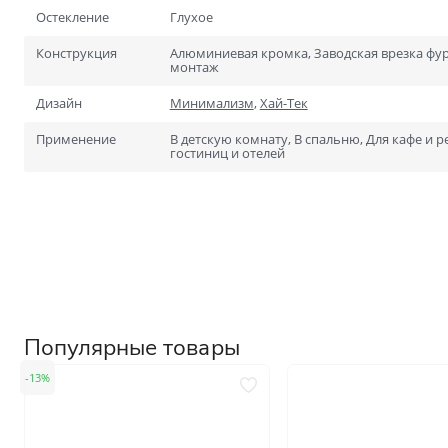
Для специальных помеще
Остекление
Глухое
Размеры
Нестандартные на заказ
Конструкция
Алюминиевая кромка, Заводская врезка фу
монтаж
Стандартные
Дизайн
Минимализм
,
Хай-Тек
1900х600
Применение
В детскую комнату, В спальню, Для кафе и р
2000х700
гостиниц и отелей
Популярные товары
13