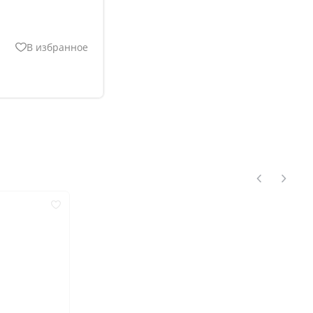
В избранное
нгом
ком