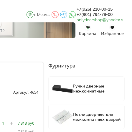
+7(926) 210-00-15
+7(901) 794-78-00
г. Москва
onlydoorshop@yandex.ru
0
0
от
Корзина
Избранное
Фурнитура
Артикул: 4654
7 313
7 313