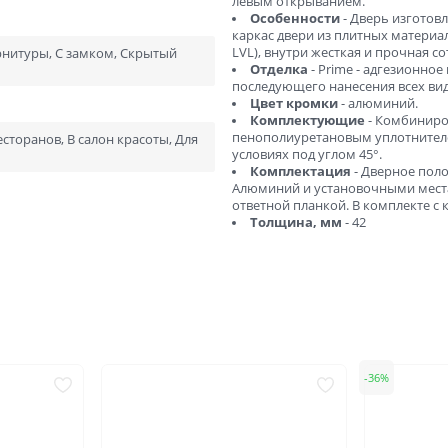
левым открыванием.
ний
В баню и сауну
Особенности
- Дверь изготовл
каркас двери из плитных материа
Низкие
Узкие
LVL), внутри жесткая и прочная с
рнитуры, С замком, Скрытый
Отделка
- Prime - адгезионно
Высокие
Большие
последующего нанесения всех вид
Цвет кромки
- алюминий.
1900х550
2000х600
Комплектующие
- Комбиниро
пенополиуретановым уплотнителем
есторанов, В салон красоты, Для
2000х800
2000х900
условиях под углом 45°.
Отправить
Комплектация
- Дверное поло
Алюминий и установочными места
Нажимая кнопку «Отправить», Вы соглашаетесь с
ответной планкой. В комплекте с к
политикой обработки персональных данных
Толщина, мм
- 42
36