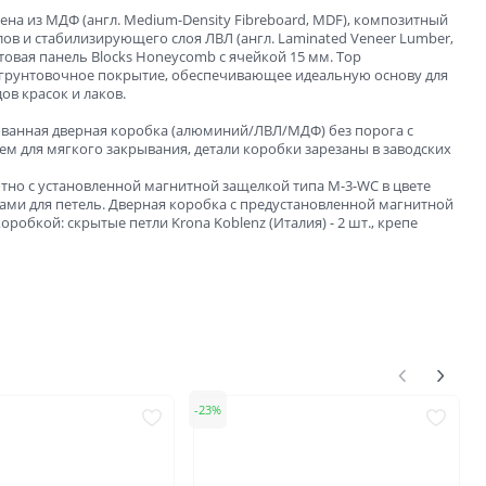
ена из МДФ (англ. Medium-Density Fibreboard, MDF), композитный
лов и стабилизирующего слоя ЛВЛ (англ. Laminated Veneer Lumber,
отовая панель Blocks Honeycomb с ячейкой 15 мм. Тор
е грунтовочное покрытие, обеспечивающее идеальную основу для
ов красок и лаков.
ванная дверная коробка (алюминий/ЛВЛ/МДФ) без порога с
 для мягкого закрывания, детали коробки зарезаны в заводских
тно с установленной магнитной защелкой типа M-3-WC в цвете
ми для петель. Дверная коробка с предустановленной магнитной
оробкой: скрытые петли Krona Koblenz (Италия) - 2 шт., крепе
23