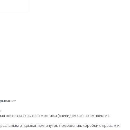
ые
и
зала и
крывание
й
ая щитовая скрытого монтажа («невидимка») в комплекте с
версальным открыванием внутрь помещения, коробки с правым и