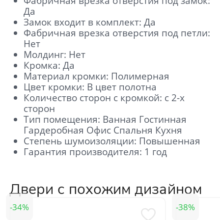
Фабричная врезка отверстия под замок:
Да
Замок входит в комплект: Да
Фабричная врезка отверстия под петли:
Нет
Молдинг: Нет
Кромка: Да
Материал кромки: Полимерная
Цвет кромки: В цвет полотна
Количество сторон с кромкой: с 2-х
сторон
Тип помещения: Ванная Гостинная
Гардеробная Офис Спальня Кухня
Степень шумоизоляции: Повышенная
Гарантия производителя: 1 год
Отправить
Нажимая кнопку «Отправить», Вы
соглашаетесь с политикой обработки
Двери с похожим дизайном
персональных данных
34
38