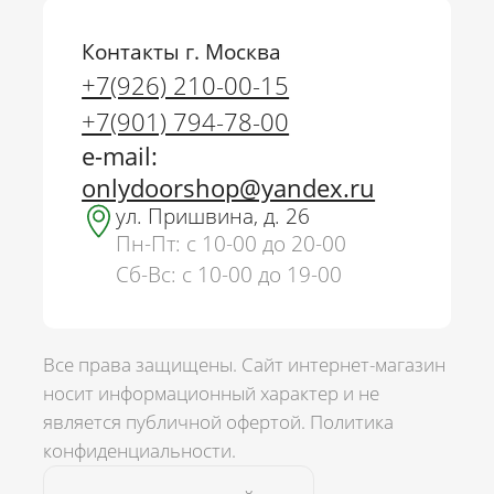
Контакты г. Москва
+7(926) 210-00-15
+7(901) 794-78-00
e-mail:
onlydoorshop@yandex.ru
ул. Пришвина, д. 26
Пн-Пт: с 10-00 до 20-00
Сб-Вс: с 10-00 до 19-00
Все права защищены. Сайт интернет-магазин
носит информационный характер и не
является публичной офертой.
Политика
г. Москва
конфиденциальности.
+7(926) 210-00-15