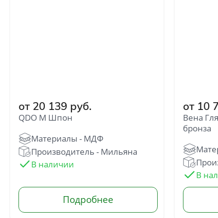
от 20 139 руб.
от 10 
QDO M Шпон
Вена Гл
бронза
Производитель - Мильяна
Произ