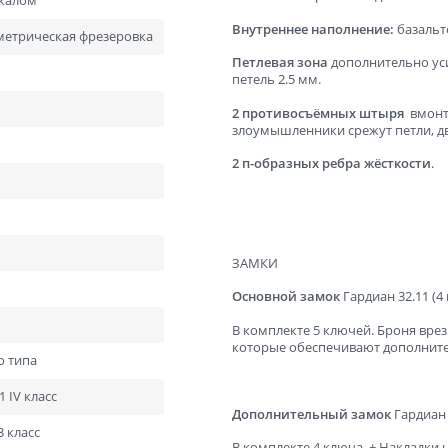
ркалом
ний
В баню и сауну
Внутреннее наполнение:
базальт
ометрическая фрезеровка
Низкие
Узкие
Петлевая зона
дополнительно ус
Высокие
Большие
петель 2.5 мм.
1900х550
2000х600
2 противосъёмных штыря
вмонти
злоумышленники срежут петли, две
2000х800
2000х900
2 п-образных
ребра жёсткости
.
ЗАМКИ
Основной замок
Гардиан 32.11 (4
В комплекте 5 ключей. Броня врез
которые обеспечивают дополните
о типа
 IV класс
Дополнительный замок
Гардиан 
 класс
В комплекте 4 ключа. + Накладки 