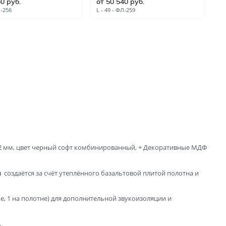
60 руб.
от 50 540 руб.
о
ые
Л-256
L - 49 - ФЛ-259
L 
и
2 мм, цвет черный софт комбинированный, + Декоративные МДФ
зала и
я
создаётся за счёт утеплённого базальтовой плитой полотна и
бе, 1 на полотне) для дополнительной звукоизоляции и
.