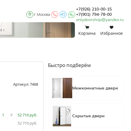
+7(926) 210-00-15
+7(901) 794-78-00
г. Москва
onlydoorshop@yandex.ru
0
0
от
Корзина
Избранное
Быстро подберём
Артикул: 7468
52 710
52 710