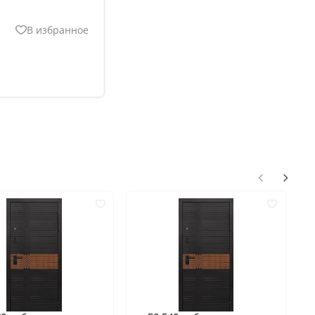
В избранное
нгом
ком