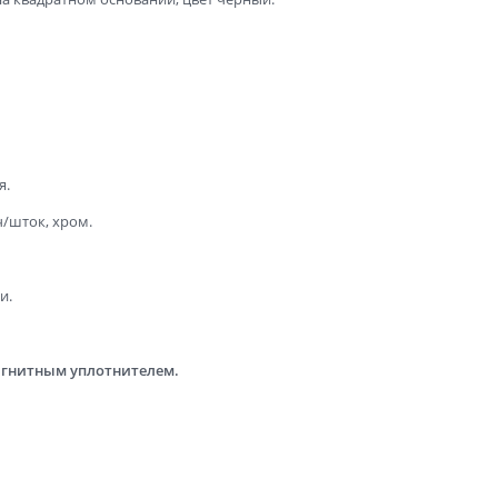
я.
/шток, хром.
и.
гнитным уплотнителем.