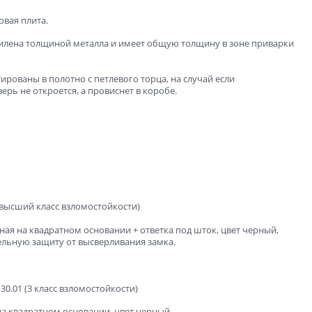
овая плита.
илена толщиной металла и имеет общую толщину в зоне приварки
рованы в полотно с петлевого торца, на случай если
рь не откроется, а провиснет в коробе.
 высший класс взломостойкости)
ная на квадратном основании + ответка под шток, цвет черный,
льную защиту от высверливания замка.
30.01 (3 класс взломостойкости)
на квадратном основании, цвет черный.