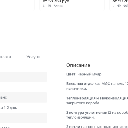
.
от 53 760 руб.
от 50 2
Гладкие
Композитные пластиков
L - 49 - Алиса
L - 49 - Ф
Одностворчатые
Компланарные наличник
Витражные
Триплекс
Погонажные
Противопожарные
Эконом
Недорогие
Премиум
Элитные
плата
Услуги
Описание
На кухню
Для дачи
Цвет:
черный муар.
В детскую комнату
В спальню
Внешняя отделка
: МДФ панель 1
Для кафе и ресторанов
Двойные распашные для 
наличники.
гостиной
ванс
Теплоизоляция и звукоизоляци
В салон красоты
Для гостиниц и отелей
закрытого короба.
и 1-2 дня.
ений
В корабль
В сталинку
3 контура уплотнения
(2 на коро
теплоизоляции.
Технические
Строительные
3 петли
на скрытых подшипниках