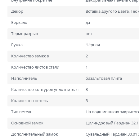
Внутренне покрытие
Декоративная панель с зе
Для специальных помеще
Размеры
Декор
Вставка другого цвета, Ге
Нестандартные на заказ
Зеркало
да
Стандартные
Терморазрыв
нет
1900х600
2000х700
Ручка
Чёрная
Количество замков
2
Количество листов стали
1
Наполнитель
базальтовая плита
Количество контуров уплотнителя
3
Количество петель
3
Тип петель
На подшипниках закрытог
Основной замок
Цилиндровый Гардиан 32.11
Дополнительный замок
Сувальдный Гардиан 30,01 3