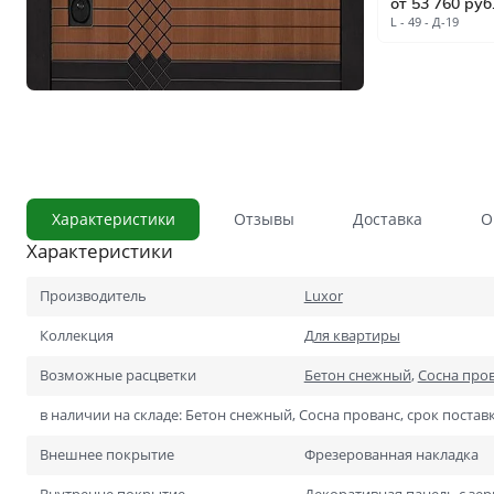
от 53 760 руб
С сотовым наполнением
L - 49 - Д-19
Влагостойкие
Телескопический погонаж
С английской решёткой
Стоимость
Скидки
Дорогие
Характеристики
Отзывы
Доставка
О
Применение
Характеристики
В ванную и туалет
В кладовку
Производитель
Luxor
В общий коридор
Коллекция
Для квартиры
Возможные расцветки
Бетон снежный
,
Сосна про
В офис
в наличии на складе: Бетон снежный, Сосна прованс, срок поставк
Для школ и учебных завед
Внешнее покрытие
Фрезерованная накладка
В хрущёвку