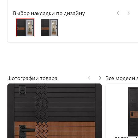
Без отделки
Выбор накладки по дизайну
Двери с чёрной патиной
Крашенные в любой оттен
RAL на выбор
Решения
Раздвижные
Глухие
Складные двери книжки
Фотографии товара
Все модели 
С врезанной фурнитурой
Комплекты в сборе с коро
С овалом
С притвором
Фрезерованные
С пластиковой кромкой