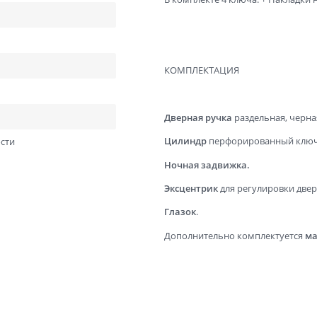
Отправить
Нажимая кнопку «Отправить», Вы соглашаетесь с
политикой обработки персональных данных
КОМПЛЕКТАЦИЯ
Дверная ручка
раздельная, черна
Цилиндр
перфорированный ключ
сти
Ночная задвижка.
Эксцентрик
для регулировки двер
Глазок
.
Дополнительно комплектуется
ма