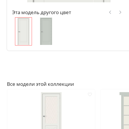
Без отделки
Эта модель другого цвет
Двери с чёрной патиной
Крашенные в любой оттен
RAL на выбор
Решения
Раздвижные
Глухие
Складные двери книжки
С врезанной фурнитурой
Все модели этой коллекции
Комплекты в сборе с коро
С овалом
С притвором
Фрезерованные
С пластиковой кромкой