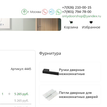
+7(926) 210-00-15
+7(901) 794-78-00
г. Москва
onlydoorshop@yandex.ru
0
0
от
Корзина
Избранное
Фурнитура
Артикул: 4445
5 265
5 265