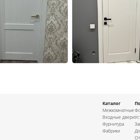
Каталог
П
Межкомнатные
Фо
Входные двери
Ус
Фурнитура
За
Фабрики
До
От