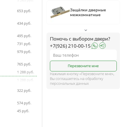
5 265
5 265
ком
653
434
ше
495
Помочь с выбором двери?
731
+7(926) 210-00-15
979
и
765
Перезвоните мне
1 288
Нажимая кнопку «Перезвоните мне»,
Вы соглашаетесь на обработку
1 288
персональных данных
1 288
322
1 288
574
1 288
45
1 288
644