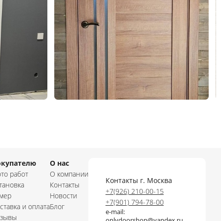
окупателю
О нас
то работ
О компании
Контакты г. Москва
тановка
Контакты
+7(926) 210-00-15
мер
Новости
+7(901) 794-78-00
ставка и оплата
Блог
e-mail:
зывы
onlydoorshop@yandex.ru