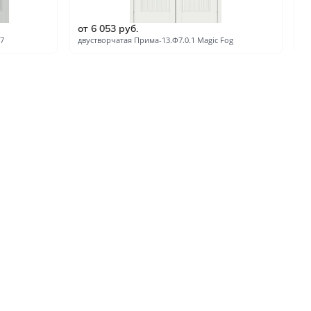
ые
от 6 053 руб.
о
и
7
двустворчатая Прима-13.Ф7.0.1 Magic Fog
дв
зала и