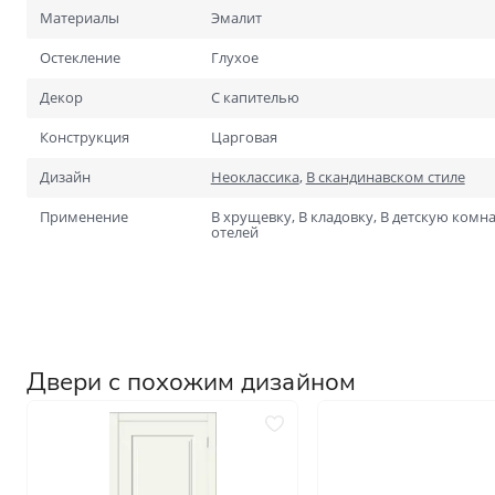
Для специальных помеще
Материалы
Эмалит
Размеры
Нестандартные на заказ
Остекление
Глухое
Стандартные
Декор
С капителью
1900х600
Конструкция
Царговая
2000х700
Дизайн
Неоклассика
,
В скандинавском стиле
Применение
В хрущевку, В кладовку, В детскую комна
отелей
Двери с похожим дизайном