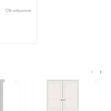
518
644
В избранное
518
нгом
ком