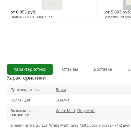
С сотовым наполнением
от 6 053 руб.
от 5 603 руб.
Влагостойкие
Прима-13.Ф2.0.0 Magic Fog
раздвижная дву
Телескопический погонаж
С английской решёткой
Стоимость
Скидки
Дорогие
Применение
В ванную и туалет
Характеристики
Отзывы
Доставка
О
Характеристики
В кладовку
В общий коридор
Производитель
Bravo
Коллекция
Эмалит
В офис
Возможные
White Matt
,
Grey Matt
Для школ и учебных завед
расцветки
В хрущёвку
в наличии на складе: White Matt, Grey Matt, срок поставки 1-2 дня.