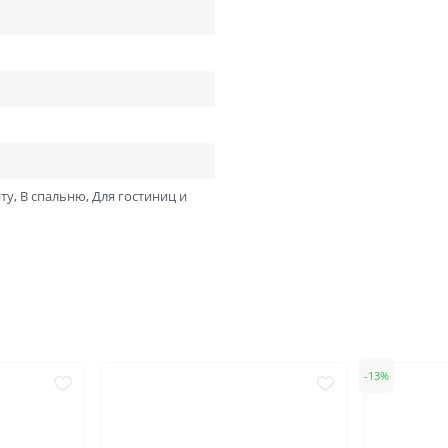
ний
В баню и сауну
Низкие
Узкие
Высокие
Большие
1900х550
2000х600
2000х800
2000х900
Отправить
Нажимая кнопку «Отправить», Вы соглашаетесь с
политикой обработки персональных данных
ту, В спальню, Для гостиниц и
13