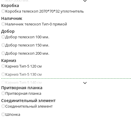
С порошковым напылением
Бетон
800*2000 мм.
Стопоры, ограничители,
Доводчики
Коробка
900*2000 мм.
Прованс
Модерн
фиксаторы
С полосками
С геометрическим рисун
Коробка телескоп 2070*70*32 уплотнитель
Наличник
Кантри
Барокко
Модерн
Наличник телескоп Тип-0 прямой
Резные
Ар деко
Шириной 90 мм.
Толщина 130 мм. и боль
Добор
Добор телескоп 100 мм.
Эксклюзивные
Под старину
Толщина 110 мм.
Толщина 100 мм.
Добор телескоп 150 мм.
Французские
Деревенские
Добор телескоп 200 мм.
Техно
Минимализм
Карниз
Трехконтурные
4 класса взломостойкост
Карниз Тип-5 120 см
Дуб
Серые
С броненакладками
С одним замком
Карниз Тип-5 130 см
С патиной
Венге
Карниз Тип-5 140 см
Притворная планка
Черные
Темные
Карниз Тип-5 150 см
Притворная планка
Карниз Тип-5 160 см
Соединительный элемент
Итальянский
Американский
Соединительный элемент
Карниз Тип-5 170 см
Матовые
Коричневые
Шпонка
Карниз Тип-5 180 см
Бетон
Графит
Карниз Тип-5 60 см
Глянецевые
Капучино