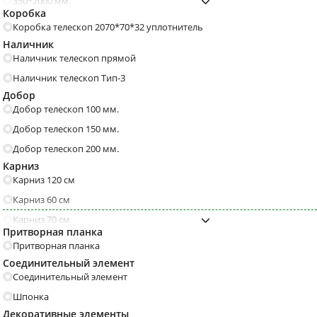
С порошковым напылением
Бетон
350*2000 мм.
Стопоры, ограничители,
Доводчики
Коробка
400*2000 мм.
Прованс
Модерн
фиксаторы
С полосками
С геометрическим рисун
Коробка телескоп 2070*70*32 уплотнитель
600*2000 мм.
Наличник
Кантри
Барокко
Модерн
Наличник телескоп прямой
700*2000 мм.
Резные
Ар деко
Шириной 90 мм.
Толщина 130 мм. и боль
Наличник телескоп Тип-3
800*2000 мм.
Добор
Эксклюзивные
Под старину
Толщина 110 мм.
Толщина 100 мм.
900*2000 мм.
Добор телескоп 100 мм.
Французские
Деревенские
Добор телескоп 150 мм.
Техно
Минимализм
Добор телескоп 200 мм.
Трехконтурные
4 класса взломостойкост
Карниз
Дуб
Серые
С броненакладками
С одним замком
Карниз 120 см
С патиной
Венге
Карниз 60 см
Черные
Темные
Карниз 70 см
Притворная планка
Карниз 80 см
Итальянский
Американский
Притворная планка
Карниз 90 см
Соединительный элемент
Матовые
Коричневые
Соединительный элемент
Бетон
Графит
Шпонка
Декоративные элементы
Глянецевые
Капучино