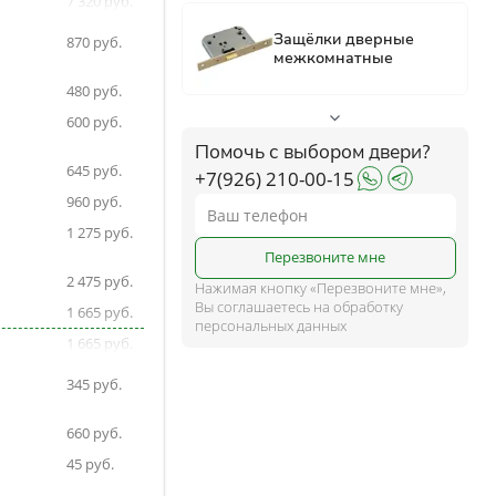
7 320
7 320
ком
870
7 320
480
7 320
ше
600
7 320
Помочь с выбором двери?
7 320
645
+7(926) 210-00-15
960
1 275
и
Перезвоните мне
2 475
Нажимая кнопку «Перезвоните мне»,
Вы соглашаетесь на обработку
1 665
персональных данных
1 665
1 665
345
1 665
660
45