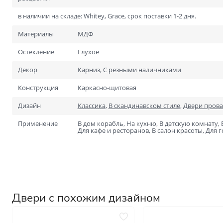
Для специальных помеще
Размеры
в наличии на складе: Whitey, Grace, срок поставки 1-2 дня.
Нестандартные на заказ
Материалы
МДФ
Стандартные
Остекление
Глухое
1900х600
Декор
Карниз, С резными наличниками
2000х700
Конструкция
Каркасно-щитовая
Дизайн
Классика
,
В скандинавском стиле
,
Двери прова
Применение
В дом корабль, На кухню, В детскую комнату,
Для кафе и ресторанов, В салон красоты, Для 
Двери с похожим дизайном