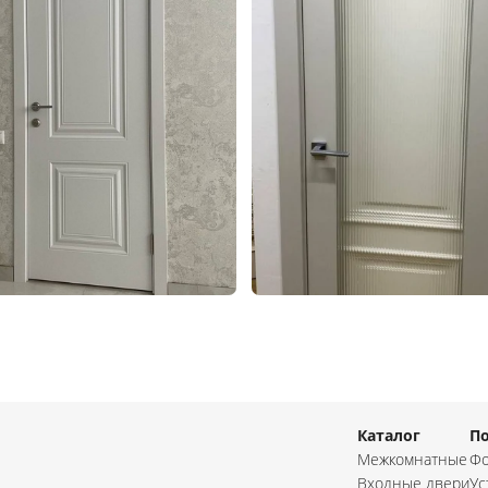
Каталог
П
Межкомнатные
Фо
Входные двери
Ус