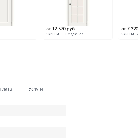
Гладкие
Композитные пластиков
Одностворчатые
Компланарные наличник
Витражные
Триплекс
от 12 570 руб.
от 7 320
Скинни-11.1 Magic Fog
Скинни-1
Погонажные
Противопожарные
Эконом
Недорогие
Премиум
Элитные
На кухню
Для дачи
В детскую комнату
В спальню
плата
Услуги
Для кафе и ресторанов
Двойные распашные для 
гостиной
В салон красоты
Для гостиниц и отелей
ений
В корабль
В сталинку
Технические
Строительные