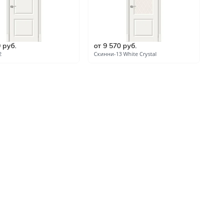
ые
и
 руб.
от 9 570 руб.
о
2
Скинни-13 White Сrystal
Ск
зала и