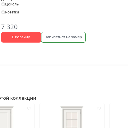
Цоколь
Под покраску
Кремовые
Розетка
Зелёные
Тёмный орех
7 320
ок по
В корзину
Записаться на замер
Двустворчатые
Со стеклом
Скрытые invisible
Царговые
С замком
Филёнчатые
Каркасно-щитовые
Антивандальные
бкой
С алюминиевой кромкой
С кругом
С четвертью
Канадка
этой коллекции
Полнотелые
Скиновые
Износостойкие
С метталлическим молди
Пустотелые
С геометрическим рисун