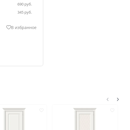
690
345
В избранное
нгом
ком