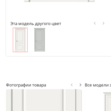
Без отделки
Двери с чёрной патиной
Эта модель другого цвет
Крашенные в любой оттен
RAL на выбор
Решения
Раздвижные
Глухие
Складные двери книжки
С врезанной фурнитурой
Комплекты в сборе с коро
С овалом
Фотографии товара
Все модели 
С притвором
Фрезерованные
С пластиковой кромкой