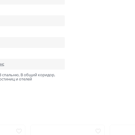
ний
В баню и сауну
Низкие
Узкие
Высокие
Большие
1900х550
2000х600
2000х800
2000х900
Отправить
нс
Нажимая кнопку «Отправить», Вы соглашаетесь с
политикой обработки персональных данных
 В спальню, В общий коридор,
гостиниц и отелей