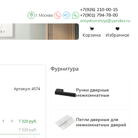
+7(926) 210-00-15
+7(901) 794-78-00
г. Москва
onlydoorshop@yandex.ru
0
0
от
Корзина
Избранное
Фурнитура
Артикул: 4574
7 320
7 320