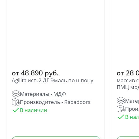
Отправить
Нажимая кнопку «Отправить», Вы
соглашаетесь с политикой обработки
персональных данных
от 48 890 руб.
от 28 
Agilita исп.2 ДГ Эмаль по шпону
массив 
ПМЦ мод
Производитель - Radadoors
Прои