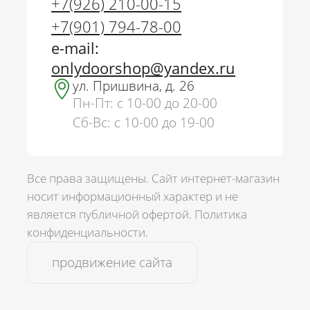
+7(926) 210-00-15
+7(901) 794-78-00
e-mail:
onlydoorshop@yandex.ru
ул. Пришвина, д. 26
Пн-Пт: с 10-00 до 20-00
Сб-Вс: с 10-00 до 19-00
Все права защищены. Сайт интернет-магазин
носит информационный характер и не
является публичной офертой.
Политика
г. Москва
конфиденциальности.
+7(926) 210-00-15
+7(901) 794-78-00
продвижение сайта
onlydoorshop@yandex.ru