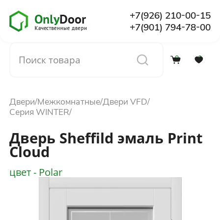
+7(926) 210-00-15
+7(901) 794-78-00
0
0
Каталог
Двери
Межкомнатные
Двери VFD
О компании
Серия WINTER
Дверь Sheffild эмаль Print
Установка
Cloud
цвет - Polar
Доставка и оплата
Отзывы