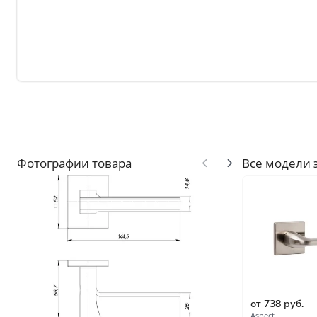
Без отделки
Двери с чёрной патиной
Крашенные в любой оттен
RAL на выбор
Решения
Раздвижные
Глухие
Складные двери книжки
Фотографии товара
Все модели 
С врезанной фурнитурой
Комплекты в сборе с коро
С овалом
С притвором
Фрезерованные
от 738 руб.
С пластиковой кромкой
Aspect