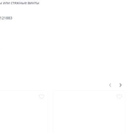
ы или стяжные винты
9121883
4