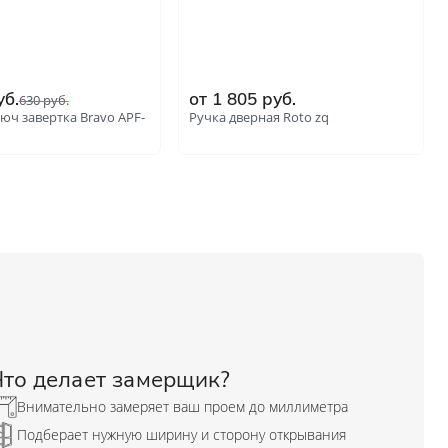
уб.
от 1 805 руб.
630 руб.
юч завертка Bravo AРF-
Ручка дверная Roto zq