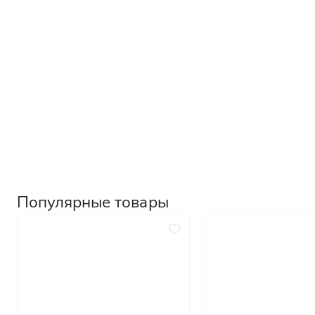
Для специальных помеще
Размеры
Нестандартные на заказ
Стандартные
1900х600
2000х700
Популярные товары