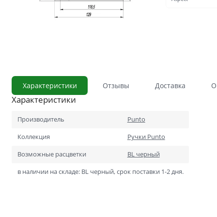
С сотовым наполнением
Влагостойкие
Телескопический погонаж
С английской решёткой
Стоимость
Скидки
Характеристики
Отзывы
Доставка
О
Дорогие
Характеристики
Применение
В ванную и туалет
Производитель
Punto
В кладовку
Коллекция
Ручки Punto
В общий коридор
Возможные расцветки
BL черный
В офис
в наличии на складе: BL черный, срок поставки 1-2 дня.
Для школ и учебных завед
В хрущёвку