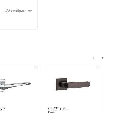
В избранное
нгом
руб.
от 783 руб.
о
ком
Extra
Lo