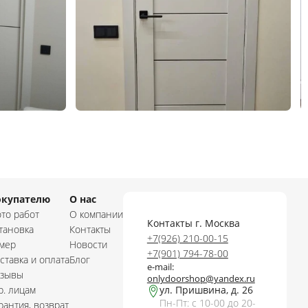
окупателю
О нас
то работ
О компании
Контакты г. Москва
тановка
Контакты
+7(926) 210-00-15
мер
Новости
+7(901) 794-78-00
ставка и оплата
Блог
e-mail:
зывы
onlydoorshop@yandex.ru
. лицам
ул. Пришвина, д. 26
Пн-Пт: с 10-00 до 20-
рантия, возврат