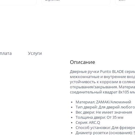
Гладкие
Композитные пластиков
Одностворчатые
Компланарные наличник
Витражные
Триплекс
Погонажные
Противопожарные
Эконом
Недорогие
плата
Услуги
Премиум
Элитные
Описание
На кухню
Для дачи
Дверные ручки Punto BLADE серии
межкомнатные и внутренние вход
В детскую комнату
В спальню
устойчивость к коррозии в соляно
открывания/закрывания. Материа
Для кафе и ресторанов
Двойные распашные для 
соединительный квадрат 8x105 мм
гостиной
Материал: ZAMAK/Алюминий
В салон красоты
Для гостиниц и отелей
Тип дверей: Для дверей любого
Вес двери: Не имеет значения
ений
В корабль
В сталинку
Толщина двери: От 35 мм
Серия: ARC.Q
Технические
Строительные
Способ установки: Для фрезер
Диаметр розетки (основания): 