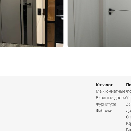
Каталог
П
Межкомнатные
Фо
Входные двери
Ус
Фурнитура
За
Фабрики
До
От
Юр
Га