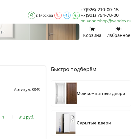
+7(926) 210-00-15
+7(901) 794-78-00
г. Москва
onlydoorshop@yandex.ru
0
0
от
Корзина
Избранное
Быстро подберём
Артикул: 8849
812