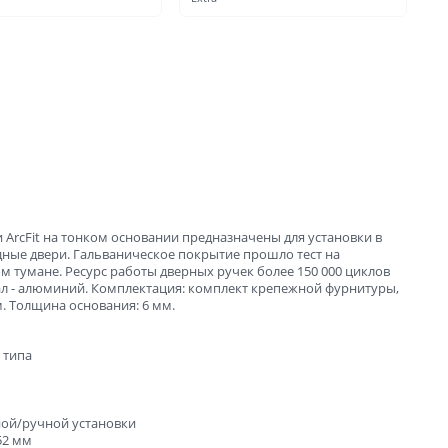
ые
и
 ArcFit на тонком основании предназначены для установки в
ные двери. Гальваническое покрытие прошло тест на
м тумане. Ресурс работы дверных ручек более 150 000 циклов
л - алюминий. Комплектация: комплект крепежной фурнитуры,
зала и
. Толщина основания: 6 мм.
 типа
ной/ручной установки
52 мм