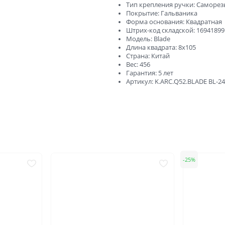
ний
В баню и сауну
Тип крепления ручки: Саморез
Покрытие: Гальваника
Низкие
Узкие
Форма основания: Квадратная
Штрих-код складской: 1694189
Высокие
Большие
Модель: Blade
Длина квадрата: 8x105
1900х550
2000х600
Страна: Китай
Вес: 456
Отправить
2000х800
2000х900
Гарантия: 5 лет
Артикул: K.ARC.Q52.BLADE BL-2
Нажимая кнопку «Отправить», Вы соглашаетесь с
политикой обработки персональных данных
25