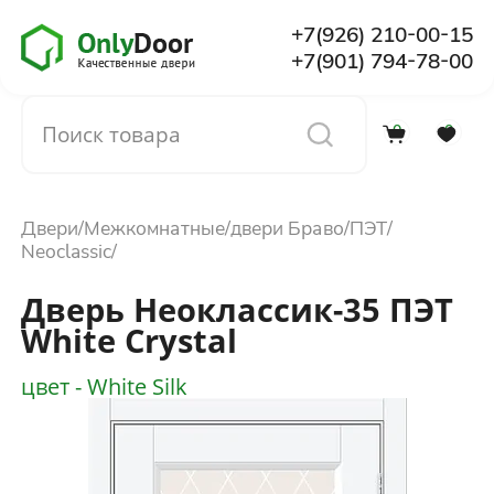
+7(926) 210-00-15
+7(901) 794-78-00
0
0
Каталог
Двери
Межкомнатные
двери Браво
ПЭТ
О компании
Neoclassic
Дверь Неоклассик-35 ПЭТ
Установка
White Сrystal
цвет - White Silk
Доставка и оплата
Отзывы