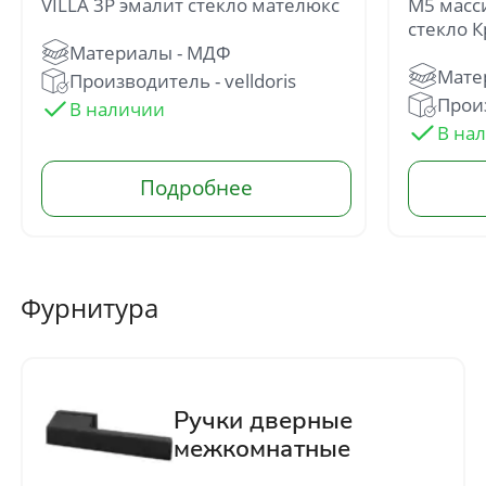
VILLA 3P эмалит стекло мателюкс
М5 масс
стекло 
Производитель - velldoris
Произ
Отправить
Нажимая кнопку «Отправить», Вы
соглашаетесь с политикой обработки
персональных данных
Фурнитура