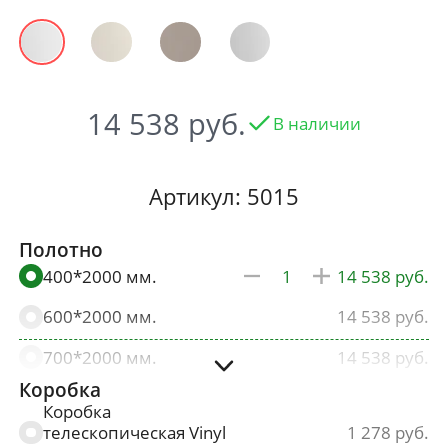
14 538
В наличии
Артикул: 5015
Полотно
400*2000 мм.
14 538
600*2000 мм.
14 538
700*2000 мм.
14 538
Коробка
800*2000 мм.
14 538
Коробка
телескопическая Vinyl
1 278
900*2000 мм.
15 265