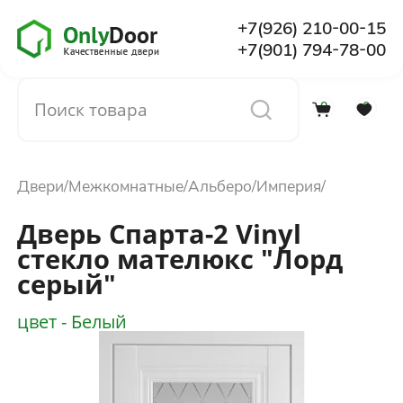
+7(926) 210-00-15
+7(901) 794-78-00
0
0
Каталог
Двери
Межкомнатные
Альберо
Империя
О компании
Дверь Спарта-2 Vinyl
стекло мателюкс "Лорд
Установка
серый"
Доставка и оплата
цвет - Белый
Отзывы