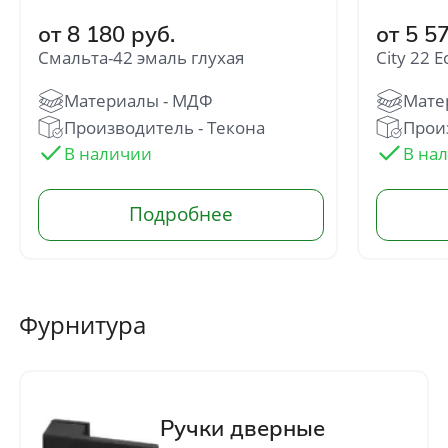
от 8 180 руб.
от 5 5
Смальта-42 эмаль глухая
City 22 
Производитель - Текона
Произ
Фурнитура