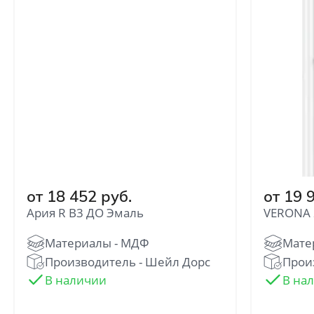
Отправить
Нажимая кнопку «Отправить», Вы
соглашаетесь с политикой обработки
персональных данных
от 18 452 руб.
от 19 
Ария R В3 ДО Эмаль
VERONA 
Производитель - Шейл Дорс
Произ