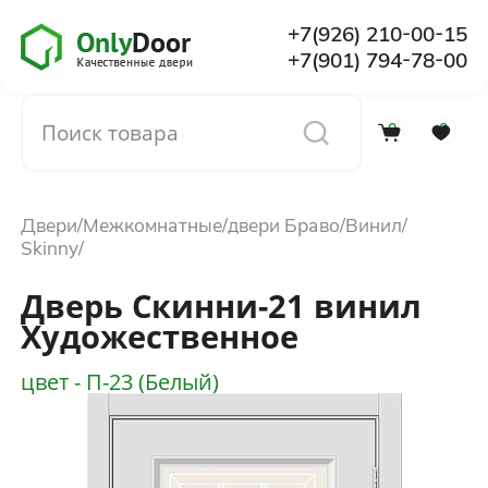
+7(926) 210-00-15
+7(901) 794-78-00
0
0
Каталог
Двери
Межкомнатные
двери Браво
Винил
О компании
Skinny
Дверь Скинни-21 винил
Установка
Художественное
цвет - П-23 (Белый)
Доставка и оплата
Отзывы