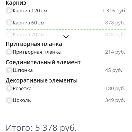
Карниз
Карниз 120 см
1 316
Карниз 60 см
878
Карниз 70 см
878
Притворная планка
Карниз 80 см
878
Притворная планка
214
Карниз 90 см
878
Соединительный элемент
Шпонка
45
Декоративные элементы
Розетка
180
Цоколь
349
Итого:
5 378
руб.