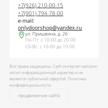
+7(926) 210-00-15
+7(901) 794-78-00
e-mail:
onlydoorshop@yandex.ru
ул. Пришвина, д. 26
Пн-Пт: с 10-00 до 20-00
Сб-Вс: с 10-00 до 19-00
Все права защищены. Сайт интернет-магазин
носит информационный характер и не
является публичной офертой.
Политика
г. Москва
конфиденциальности.
+7(926) 210-00-15
продвижение сайта
+7(901) 794-78-00
onlydoorshop@yandex.ru