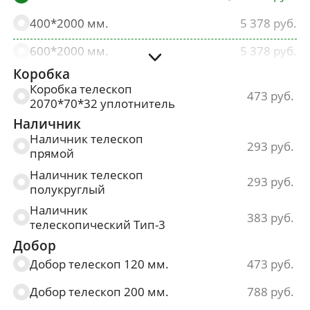
400*2000 мм.
5 378
600*2000 мм.
5 378
Коробка
700*2000 мм.
5 378
Коробка телескоп
473
2070*70*32 уплотнитель
800*2000 мм.
5 378
Наличник
900*2000 мм.
5 378
Наличник телескоп
293
прямой
Наличник телескоп
293
полукруглый
Наличник
383
телескопический Тип-3
Добор
Добор телескоп 120 мм.
473
Добор телескоп 200 мм.
788