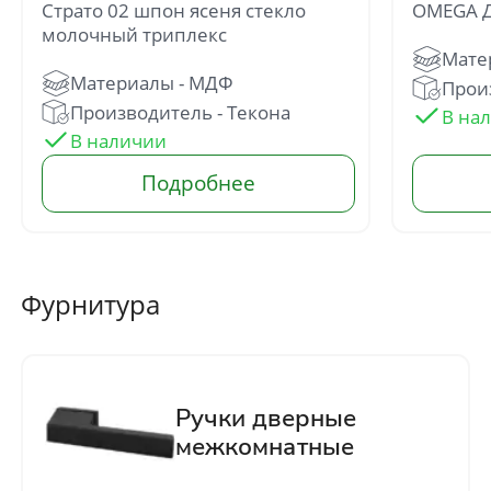
Страто 02 шпон ясеня стекло
OMEGA 
молочный триплекс
Произ
Производитель - Текона
Отправить
Нажимая кнопку «Отправить», Вы
соглашаетесь с политикой обработки
персональных данных
Фурнитура