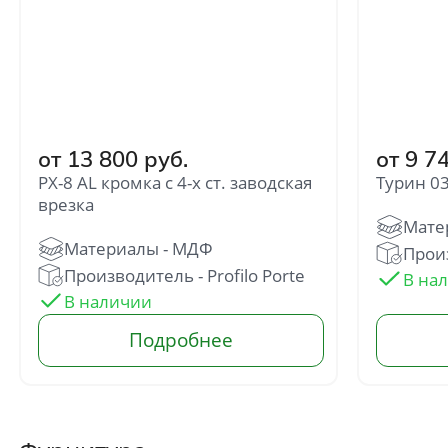
от 13 800 руб.
от 9 7
PX-8 AL кромка с 4-х ст. заводская
Турин 0
врезка
Отправить
Нажимая кнопку «Отправить», Вы
Произ
соглашаетесь с политикой обработки
Производитель - Profilo Porte
персональных данных