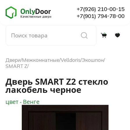
+7(926) 210-00-15
+7(901) 794-78-00
0
0
Каталог
Двери
Межкомнатные
Velldoris
Экошпон
О компании
SMART Z
Дверь SMART Z2 стекло
Установка
лакобель черное
цвет - Венге
Доставка и оплата
Отзывы