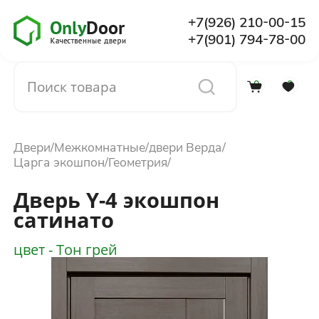
+7(926) 210-00-15
+7(901) 794-78-00
0
0
Каталог
Двери
Межкомнатные
двери Верда
О компании
Царга экошпон
Геометрия
Дверь Y-4 экошпон
Установка
сатинато
цвет - Тон грей
Доставка и оплата
Отзывы