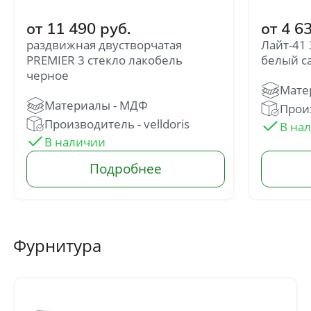
от 11 490 руб.
от 4 6
раздвижная двустворчатая
Лайт-41
PREMIER 3 стекло лакобель
белый с
черное
Произ
Отправить
Производитель - velldoris
Нажимая кнопку «Отправить», Вы
соглашаетесь с политикой обработки
персональных данных
Фурнитура