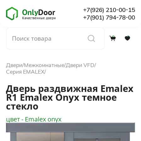
+7(926) 210-00-15
+7(901) 794-78-00
0
0
Каталог
Двери
Межкомнатные
Двери VFD
О компании
Серия EMALEX
Дверь раздвижная Emalex
Установка
R1 Emalex Onyx темное
стекло
Доставка и оплата
цвет - Emalex onyx
Отзывы