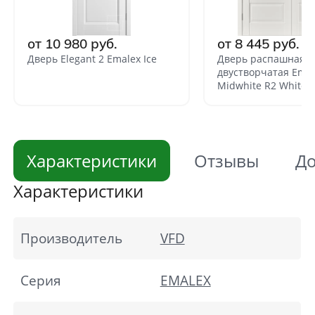
от 10 980 руб.
от 8 445 руб.
Дверь Elegant 2 Emalex Ice
Дверь распашная
двустворчатая Emal
Midwhite R2 White 
Характеристики
Отзывы
До
Характеристики
Производитель
VFD
Cерия
EMALEX