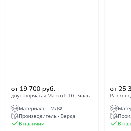
Отправить
от 19 700 руб.
от 25 
Нажимая кнопку «Отправить», Вы
двустворчатая Марко F-10 эмаль
Palermo
соглашаетесь с политикой обработки
персональных данных
Производитель - Верда
Произ