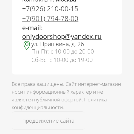
+7(926) 210-00-15
+7(901) 794-78-00
e-mail:
onlydoorshop@yandex.ru
ул. Пришвина, д. 26
Пн-Пт: с 10-00 до 20-00
Сб-Вс: с 10-00 до 19-00
Все права защищены. Сайт интернет-магазин
носит информационный характер и не
является публичной офертой.
Политика
г. Москва
конфиденциальности.
+7(926) 210-00-15
продвижение сайта
+7(901) 794-78-00
onlydoorshop@yandex.ru