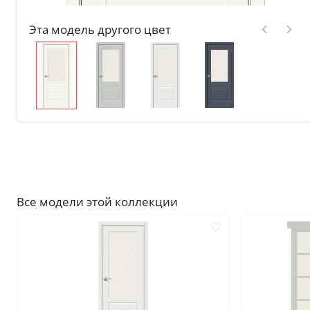
Без отделки
Эта модель другого цвет
Двери с чёрной патиной
Крашенные в любой оттен
RAL на выбор
Решения
Раздвижные
Глухие
Складные двери книжки
С врезанной фурнитурой
Все модели этой коллекции
Комплекты в сборе с коро
С овалом
С притвором
Фрезерованные
С пластиковой кромкой