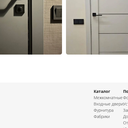
Каталог
П
Межкомнатные
Фо
Входные двери
Ус
Фурнитура
За
Фабрики
До
От