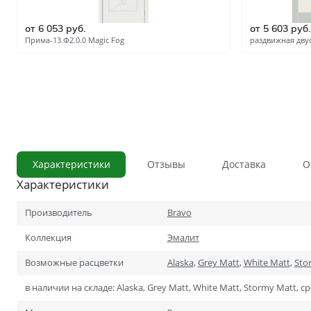
С сотовым наполнением
от 6 053 руб.
от 5 603 руб.
Влагостойкие
Прима-13.Ф2.0.0 Magic Fog
раздвижная дву
Телескопический погонаж
С английской решёткой
Стоимость
Скидки
Дорогие
Применение
В ванную и туалет
Характеристики
Отзывы
Доставка
О
Характеристики
В кладовку
В общий коридор
Производитель
Bravo
Коллекция
Эмалит
В офис
Возможные расцветки
Alaska
,
Grey Matt
,
White Matt
,
Sto
Для школ и учебных завед
в наличии на складе: Alaska, Grey Matt, White Matt, Stormy Matt, ср
В хрущёвку