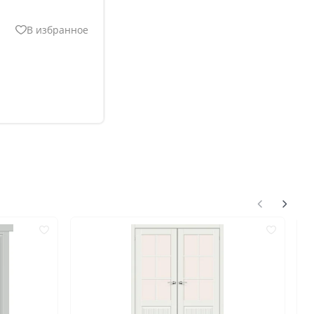
518
644
В избранное
518
нгом
ком