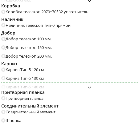
С порошковым напылением
Бетон
800*2000 мм.
Стопоры, ограничители,
Доводчики
Коробка
900*2000 мм.
Прованс
Модерн
фиксаторы
С полосками
С геометрическим рисун
Коробка телескоп 2070*70*32 уплотнитель
Наличник
Кантри
Барокко
Модерн
Наличник телескоп Тип-0 прямой
Резные
Ар деко
Шириной 90 мм.
Толщина 130 мм. и боль
Добор
Добор телескоп 100 мм.
Эксклюзивные
Под старину
Толщина 110 мм.
Толщина 100 мм.
Добор телескоп 150 мм.
Французские
Деревенские
Добор телескоп 200 мм.
Техно
Минимализм
Карниз
Трехконтурные
4 класса взломостойкост
Карниз Тип-5 120 см
Дуб
Серые
С броненакладками
С одним замком
Карниз Тип-5 130 см
С патиной
Венге
Карниз Тип-5 140 см
Притворная планка
Черные
Темные
Карниз Тип-5 150 см
Притворная планка
Карниз Тип-5 160 см
Соединительный элемент
Итальянский
Американский
Соединительный элемент
Карниз Тип-5 170 см
Матовые
Коричневые
Шпонка
Карниз Тип-5 180 см
Бетон
Графит
Карниз Тип-5 60 см
Глянецевые
Капучино