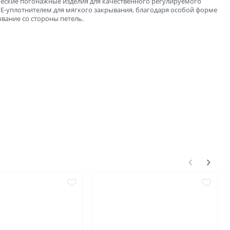
ческие погонажные изделия для качественного регулируемого
PE-уплотнителем для мягкого закрывания, благодаря особой форме
ывание со стороны петель.