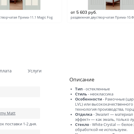
Гладкие
Композитные пластиков
от 5 603 руб.
Одностворчатые
Компланарные наличник
створчатая Прима-11.1 Magic Fog
раздвижная двустворчатая Прима-10.Ф
Витражные
Триплекс
Погонажные
Противопожарные
Эконом
Недорогие
Премиум
Элитные
На кухню
Для дачи
плата
Услуги
Описание
В детскую комнату
В спальню
Для кафе и ресторанов
Двойные распашные для 
Тип
- остекленные
гостиной
Стиль
- неоклассика
Особенности
- Рамочные (цар
LVL) или высококачественного 
В салон красоты
Для гостиниц и отелей
технология производства, тор
rmy Matt
Отделка
- Эмалит — материал 
ений
В корабль
В сталинку
эффект» — как эмаль, только 
ок поставки 1-2 дня.
Стекло
- White Сrystal — бело
Технические
Строительные
обработкой не используем.