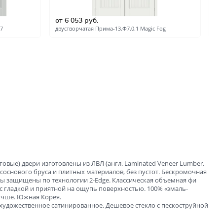
ые
от 6 053 руб.
о
и
7
двустворчатая Прима-13.Ф7.0.1 Magic Fog
дв
зала и
говые) двери изготовлены из ЛВЛ (англ. Laminated Veneer Lumber,
соснового бруса и плитных материалов, без пустот. Бескромочная
цы защищены по технологии 2-Edge. Классическая объемная фи
с гладкой и приятной на ощупь поверхностью. 100% «эмаль-
лучше. Южная Корея.
е художественное сатинированное. Дешевое стекло с пескоструйной