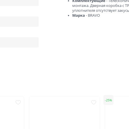
Комплектующие
- Телескопи
ний
В баню и сауну
монтажа. Дверная коробка с T
уплотнителя отсутствует закус
Низкие
Узкие
Марка
- BRAVO
Высокие
Большие
1900х550
2000х600
2000х800
2000х900
Отправить
Нажимая кнопку «Отправить», Вы соглашаетесь с
политикой обработки персональных данных
25