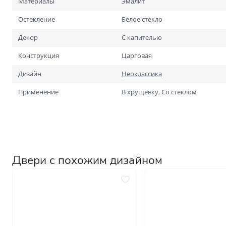
Материалы
Эмалит
Для специальных помеще
Размеры
Остекление
Белое стекло
Нестандартные на заказ
Декор
С капителью
Стандартные
1900х600
Конструкция
Царговая
2000х700
Дизайн
Неоклассика
Применение
В хрущевку, Со стеклом
Двери с похожим дизайном