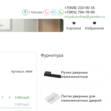
+7(926) 210-00-15
+7(901) 794-78-00
г. Москва
onlydoorshop@yandex.ru
0
0
от
Корзина
Избранное
Фурнитура
Артикул: 4444
5 603
5 603