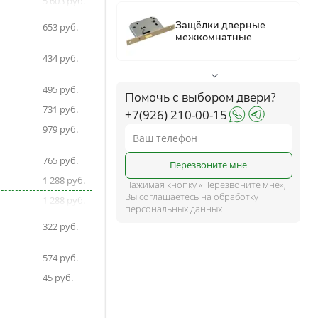
5 603
5 603
ком
653
434
ше
495
Помочь с выбором двери?
731
+7(926) 210-00-15
979
и
765
Перезвоните мне
1 288
Нажимая кнопку «Перезвоните мне»,
Вы соглашаетесь на обработку
1 288
персональных данных
1 288
322
1 288
574
1 288
45
1 288
644