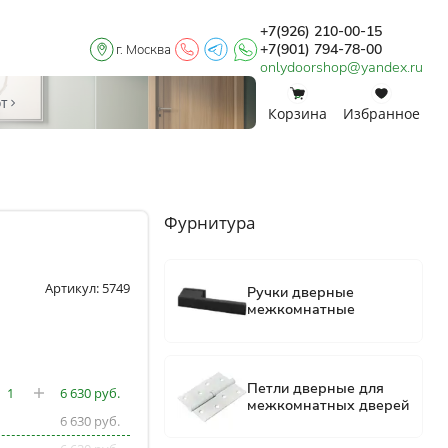
+7(926) 210-00-15
+7(901) 794-78-00
г. Москва
onlydoorshop@yandex.ru
0
0
от
Корзина
Избранное
Фурнитура
Артикул: 5749
6 630
6 630