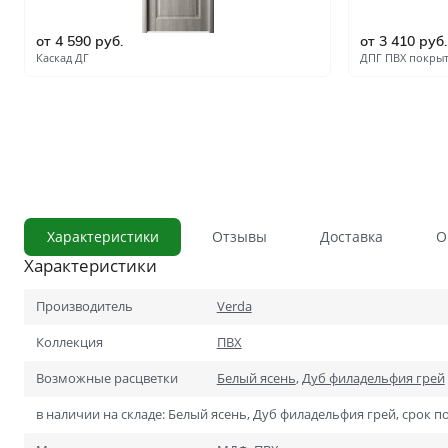
С сотовым наполнением
от 4 590 руб.
от 3 410 руб.
Влагостойкие
Каскад ДГ
ДПГ ПВХ покры
Телескопический погонаж
С английской решёткой
Стоимость
Скидки
Дорогие
Применение
В ванную и туалет
Характеристики
Отзывы
Доставка
О
Характеристики
В кладовку
В общий коридор
Производитель
Verda
Коллекция
ПВХ
В офис
Возможные расцветки
Белый ясень
,
Дуб филадельфия грей
Для школ и учебных завед
в наличии на складе: Белый ясень, Дуб филадельфия грей, срок по
В хрущёвку