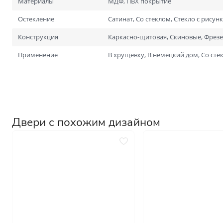
Материалы
МДФ, ПВХ покрытие
Для специальных помеще
Размеры
Остекление
Сатинат, Со стеклом, Стекло с рисун
Нестандартные на заказ
Конструкция
Каркасно-щитовая, Скиновые, Фрез
Стандартные
1900х600
Применение
В хрущевку, В немецкий дом, Со сте
2000х700
Двери с похожим дизайном