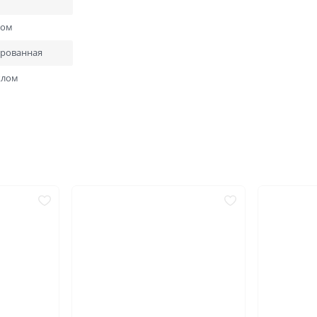
ний
В баню и сауну
ком
Низкие
Узкие
ерованная
Высокие
Большие
1900х550
2000х600
клом
Отправить
Нажимая кнопку «Отправить», Вы соглашаетесь с
2000х800
2000х900
политикой обработки персональных данных