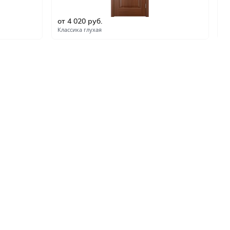
ые
от 4 020 руб.
о
и
Классика глухая
Кл
зала и