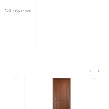
В избранное
нгом
ком