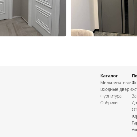
Каталог
П
Межкомнатные
Фо
Входные двери
Ус
Фурнитура
За
Фабрики
До
От
Юр
Га
Ак