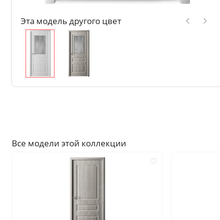
Без отделки
Эта модель другого цвет
Двери с чёрной патиной
Крашенные в любой оттен
RAL на выбор
Решения
Раздвижные
Глухие
Складные двери книжки
С врезанной фурнитурой
Все модели этой коллекции
Комплекты в сборе с коро
С овалом
С притвором
Фрезерованные
С пластиковой кромкой