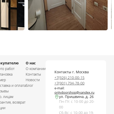
окупателю
О нас
то работ
О компании
Контакты г. Москва
тановка
Контакты
+7(926) 210-00-15
мер
Новости
+7(901) 794-78-00
ставка и оплата
Блог
e-mail:
зывы
onlydoorshop@yandex.ru
. лицам
ул. Пришвина, д. 26
Пн-Пт: с 10-00 до 20-
рантия, возврат
00
ции
Сб-Вс: с 10-00 до 19-