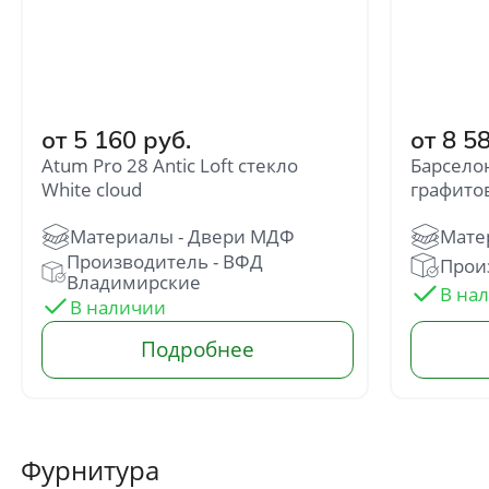
от 5 160 руб.
от 8 5
Atum Pro 28 Antic Loft стекло
Барсело
White cloud
графито
Производитель - ВФД
Произ
Владимирские
Фурнитура