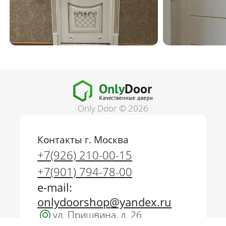
Only Door © 2026
Контакты г. Москва
г. Москва
+7(926) 210-00-15
+7(926) 210-00-15
+7(901) 794-78-00
+7(901) 794-78-00
e-mail:
onlydoorshop@yandex.ru
onlydoorshop@yandex.ru
ул. Пришвина, д. 26