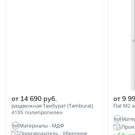
от 14 690 руб.
от 9 9
раздвижная Тамбурат (Tamburat)
Flat M2 
4105 полипропилен
Произ
Производитель - Убертюре