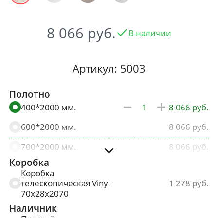
8 066
В наличии
Артикул: 5003
Полотно
400*2000 мм.
8 066
600*2000 мм.
8 066
700*2000 мм.
8 066
Коробка
800*2000 мм.
8 066
Коробка
телескопическая Vinyl
1 278
900*2000 мм.
8 470
70х28х2070
Наличник