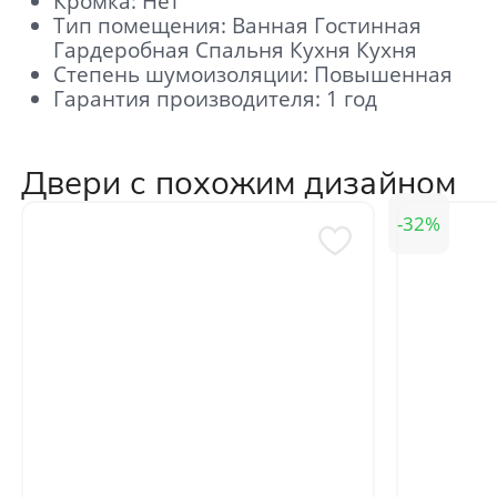
Кромка: Нет
Тип помещения: Ванная Гостинная
Нажимая кнопку «Отправить», Вы
Гардеробная Спальня Кухня Кухня
соглашаетесь с политикой обработки
персональных данных
Степень шумоизоляции: Повышенная
Гарантия производителя: 1 год
Двери с похожим дизайном
32