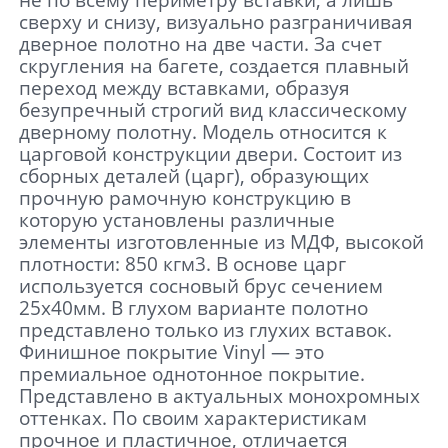
не по всему периметру вставки, а лишь
сверху и снизу, визуально разграничивая
дверное полотно на две части. За счет
скругления на багете, создается плавный
переход между вставками, образуя
безупречный строгий вид классическому
дверному полотну. Модель относится к
царговой конструкции двери. Состоит из
сборных деталей (царг), образующих
прочную рамочную конструкцию в
которую установлены различные
элементы изготовленные из МДФ, высокой
плотности: 850 кгм3. В основе царг
используется сосновый брус сечением
25х40мм. В глухом варианте полотно
представлено только из глухих вставок.
Финишное покрытие Vinyl — это
премиальное однотонное покрытие.
Представлено в актуальных монохромных
оттенках. По своим характеристикам
прочное и пластичное, отличается