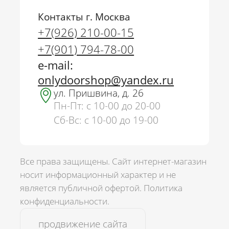
Контакты г. Москва
+7(926) 210-00-15
+7(901) 794-78-00
e-mail:
onlydoorshop@yandex.ru
ул. Пришвина, д. 26
Пн-Пт: с 10-00 до 20-00
Сб-Вс: с 10-00 до 19-00
Все права защищены. Сайт интернет-магазин
носит информационный характер и не
является публичной офертой.
Политика
г. Москва
конфиденциальности.
+7(926) 210-00-15
продвижение сайта
+7(901) 794-78-00